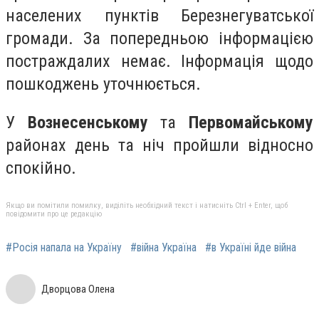
населених пунктів Березнегуватської
громади. За попередньою інформацією
постраждалих немає. Інформація щодо
пошкоджень уточнюється.
У
Вознесенському
та
Первомайському
районах день та ніч пройшли відносно
спокійно.
Якщо ви помітили помилку, виділіть необхідний текст і натисніть Ctrl + Enter, щоб
повідомити про це редакцію
#Росія напала на Україну
#війна Україна
#в Україні йде війна
Дворцова Олена