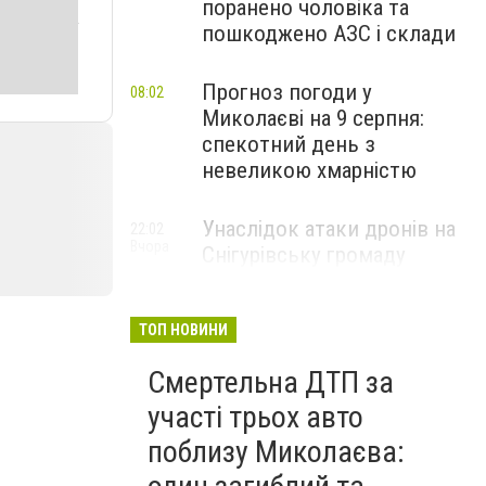
поранено чоловіка та
пошкоджено АЗС і склади
Прогноз погоди у
08:02
Миколаєві на 9 серпня:
спекотний день з
невеликою хмарністю
Унаслідок атаки дронів на
22:02
Вчора
Снігурівську громаду
постраждав чоловік та
пошкоджено АЗС
ТОП НОВИНИ
Смертельна ДТП за
участі трьох авто
поблизу Миколаєва: