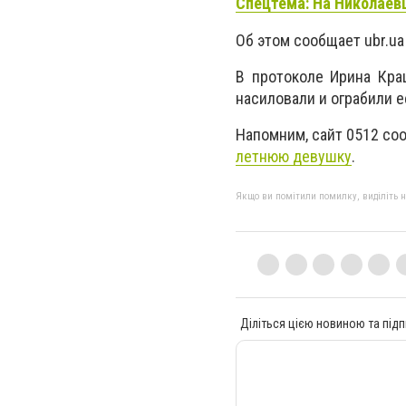
Спецтема: На Николаев
Об этом сообщает ubr.u
В протоколе Ирина Кра
насиловали и ограбили е
Напомним, сайт 0512 со
летнюю девушку
.
Якщо ви помітили помилку, виділіть нео
Діліться цією новиною та підп