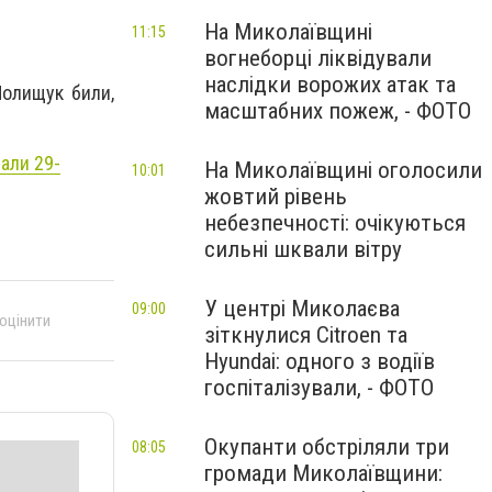
На Миколаївщині
11:15
вогнеборці ліквідували
наслідки ворожих атак та
олищук били,
масштабних пожеж, - ФОТО
али 29-
На Миколаївщині оголосили
10:01
жовтий рівень
небезпечності: очікуються
сильні шквали вітру
У центрі Миколаєва
09:00
 оцінити
зіткнулися Citroen та
Hyundai: одного з водіїв
госпіталізували, - ФОТО
Окупанти обстріляли три
08:05
громади Миколаївщини: