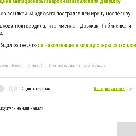
щине милиционеры зверски изнасиловали девушку
a со ссылкой на адвоката пострадавшей Ирину Поспелову.
шкова подтвердила, что именно Дрыжак, Рябиненко и П
е.
общал ранее, что
на Николаевщине милиционеры изнасилов
бхідний текст і натисніть Ctrl + Enter, щоб повідомити про це редакцію
0,0
Оцініть першим
Авторизуйтесь
, щоб
исуйтесь на наші канали