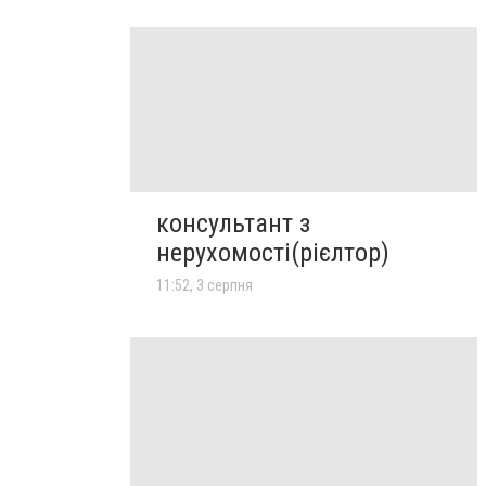
консультант з
нерухомості(рієлтор)
11:52, 3 серпня