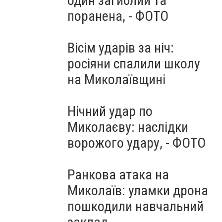
один загиблий та
поранена, - ФОТО
Вісім ударів за ніч:
росіяни спалили школу
на Миколаївщині
Нічний удар по
Миколаєву: наслідки
ворожого удару, - ФОТО
Ранкова атака на
Миколаїв: уламки дрона
пошкодили навчальний