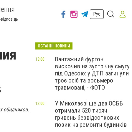
шення
Рус
-відповідь
ОСТАННІ НОВИНИ
ния
Вантажний фургон
13:00
вискочив на зустрічну смугу
під Одесою: у ДТП загинули
троє осіб та восьмеро
в
травмовані, - ФОТО
У Миколаєві ще два ОСББ
12:00
х обидчиков.
отримали 520 тисяч
гривень безвідсоткових
позик на ремонти будинків