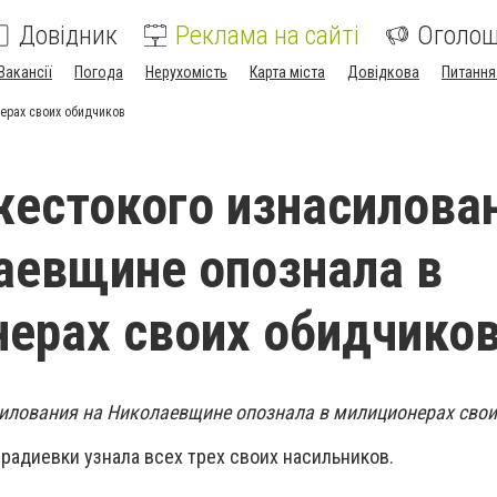
Довідник
Реклама на сайті
Оголо
Вакансії
Погода
Нерухомість
Карта міста
Довідкова
Питання
ерах своих обидчиков
естокого изнасилова
аевщине опознала в
ерах своих обидчико
илования на Николаевщине опознала в милиционерах свои
радиевки узнала всех трех своих насильников.