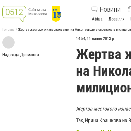
Новини
Афіша
Дозвілля
Головна
Жертва жестокого изнасилования на Николаевщине опознала в милицион
14:54, 11 липня 2013 р.
Жертва ж
Надежда Дремлюга
на Никол
милицион
Жертва жестокого изнас
Так, И
рина Крашкова из В