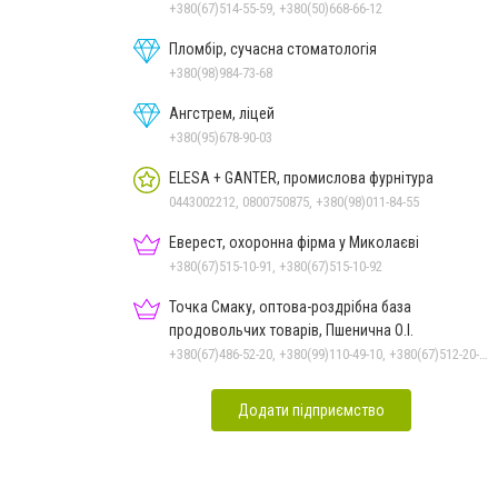
+380(67)514-55-59, +380(50)668-66-12
Пломбір, сучасна стоматологія
+380(98)984-73-68
Ангстрем, ліцей
+380(95)678-90-03
ELESA + GANTER, промислова фурнітура
0443002212, 0800750875, +380(98)011-84-55
Еверест, охоронна фірма у Миколаєві
+380(67)515-10-91, +380(67)515-10-92
Точка Смаку, оптова-роздрібна база
продовольчих товарів, Пшенична О.І.
+380(67)486-52-20, +380(99)110-49-10, +380(67)512-20-35
Додати підприємство