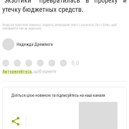
"экзотики" превратилась в прореху и
утечку бюджетных средств.
Якщо ви помітили помилку, виділіть необхідний текст і натисніть Ctrl + Enter, щоб
повідомити про це редакцію
Надежда Дремлюга
0,0
Авторизуйтесь
, щоб оцінити
Діліться цією новиною та підписуйтесь на наші канали