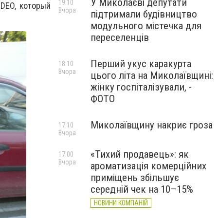
У Миколаєві депутати
19:10
NDEO, который
Вчора
підтримали будівництво
модульного містечка для
переселенців
Перший укус каракурта
18:10
Вчора
цього літа на Миколаївщині:
жінку госпіталізували, -
ФОТО
Миколаївщину накриє гроза
17:10
Вчора
«Тихий продавець»: як
17:00
Вчора
ароматизація комерційних
приміщень збільшує
середній чек на 10–15%
НОВИНИ КОМПАНІЙ