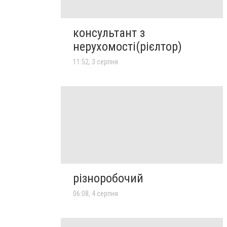
консультант з
нерухомості(рієлтор)
11:52, 3 серпня
різноробочий
06:08, 4 серпня