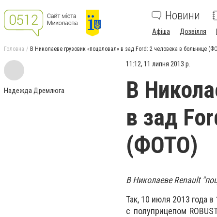
Новини
Афіша
Дозвілля
Головна
В Николаеве грузовик «поцеловал» в зад Ford: 2 человека в больнице (Ф
11:12, 11 липня 2013 р.
В Никола
Надежда Дремлюга
в зад For
(ФОТО)
В Николаеве Renault "поц
Так, 10 июля 2013 года 
с полуприцепом ROBUSTE