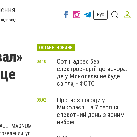
шення
Рус
-відповідь
ОСТАННІ НОВИНИ
вал»
Сотні адрес без
08:10
електроенергії до вечора:
ице
де у Миколаєві не буде
світла, - ФОТО
Прогноз погоди у
08:02
Миколаєві на 7 серпня:
спекотний день з ясним
небом
ENAULT MAGNUM
правлении ул.