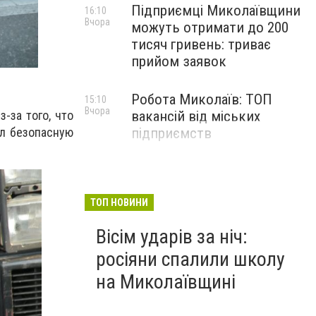
Підприємці Миколаївщини
16:10
Вчора
можуть отримати до 200
тисяч гривень: триває
прийом заявок
Робота Миколаїв: ТОП
15:10
Вчора
вакансій від міських
-за того, что
підприємств
ал безопасную
ТОП НОВИНИ
Вісім ударів за ніч:
росіяни спалили школу
на Миколаївщині