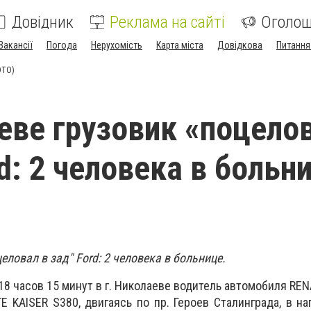
Довідник
Реклама на сайті
Оголо
Вакансії
Погода
Нерухомість
Карта міста
Довідкова
Питання
ОТО)
еве грузовик «поцело
d: 2 человека в больн
еловал в зад" Ford: 2 человека в больнице.
в 18 часов 15 минут в г. Николаеве водитель автомобиля R
 KAISER S380, двигаясь по пр. Героев Сталинграда, в на