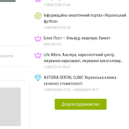
+380(67)900-15-43
Інформаційно-аналітичний портал «Український
футбол»
+380(44)570-62-50
Блок-Пост — більярд, квартири, банкет
0662962164
Life Altera. Альтера, наркологічний центр,
 оцінити
лікування наркоманії, лікування алкоголізму,
зняття ломки
+380(97)741-44-47
ASTORIA DENTAL CLINIC Українська клініка
сучасної стоматології
+380(93)564-73-05, +380(66)845-78-77
Додати підприємство