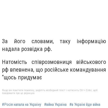
За його словами, таку інформацію
надала розвідка рф.
Натомість співрозмовниця військового
рф впевнена, що російське командування
“щось придумає
Якщо ви помітили помилку, виділіть необхідний текст і натисніть Ctrl + Enter, щоб
повідомити про це редакцію
#Росія напала на Україну
#війна Україна
#в Україні йде війна