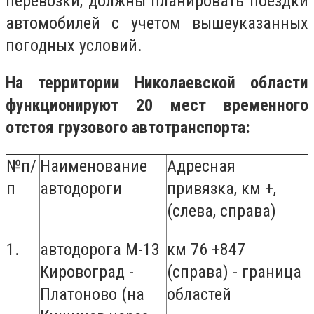
перевозки, должны планировать поездки
автомобилей с учетом вышеуказанных
погодных условий.
На территории Николаевской области
функционируют
20 мест временного
отстоя грузового автотранспорта:
№п/
Наименование
Адресная
п
автодороги
привязка, км +,
(слева, справа)
1.
автодорога М-13
км 76 +847
Кировоград -
(справа) - граница
Платоново (на
областей