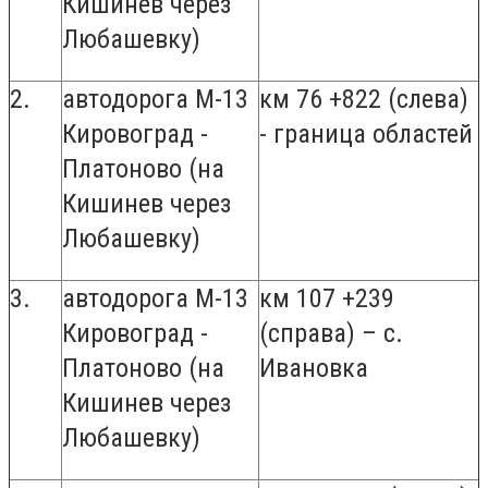
Кишинев через
Любашевку)
2.
автодорога М-13
км 76 +822 (слева)
Кировоград -
- граница областей
Платоново (на
Кишинев через
Любашевку)
3.
автодорога М-13
км 107 +239
Кировоград -
(справа) – с.
Платоново (на
Ивановка
Кишинев через
Любашевку)