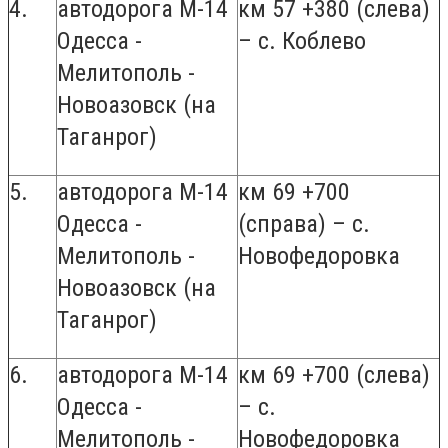
4.
автодорога М-14
км 57 +380 (слева)
Одесса -
– с. Коблево
Мелитополь -
Новоазовск (на
Таганрог)
5.
автодорога М-14
км 69 +700
Одесса -
(справа) – с.
Мелитополь -
Новофедоровка
Новоазовск (на
Таганрог)
6.
автодорога М-14
км 69 +700 (слева)
Одесса -
– с.
Мелитополь -
Новофедоровка