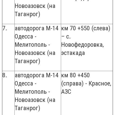
Новоазовск (на
Таганрог)
7.
автодорога М-14
км 70 +550 (слева)
Одесса -
– с.
Мелитополь -
Новофедоровка,
Новоазовск (на
эстакада
Таганрог)
8.
автодорога М-14
км 80 +450
Одесса -
(справа) - Красное,
Мелитополь -
АЗС
Новоазовск (на
Таганрог)