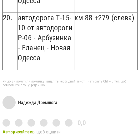
Одесса
20.
автодорога Т-15-
км 88 +279 (слева)
10 от автодороги
Р-06 - Арбузинка
- Еланец - Новая
Одесса
Якщо ви помітили помилку, виділіть необхідний текст і натисніть Ctrl + Enter, щоб
повідомити про це редакцію
Надежда Дремлюга
0,0
Авторизуйтесь
, щоб оцінити