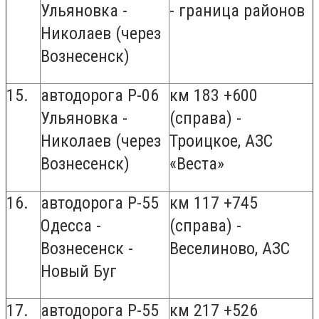
Ульяновка -
- граница районов
Николаев (через
Вознесенск)
15.
автодорога Р-06
км 183 +600
Ульяновка -
(справа) -
Николаев (через
Троицкое, АЗС
Вознесенск)
«Веста»
16.
автодорога Р-55
км 117 +745
Одесса -
(справа) -
Вознесенск -
Веселиново, АЗС
Новый Буг
17.
автодорога Р-55
км 217 +526