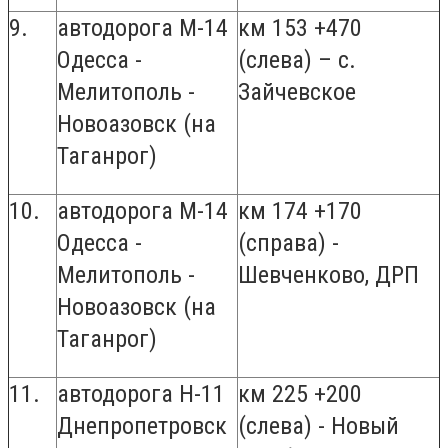
9.
автодорога М-14
км 153 +470
Одесса -
(слева) – с.
Мелитополь -
Зайчевское
Новоазовск (на
Таганрог)
10.
автодорога М-14
км 174 +170
Одесса -
(справа) -
Мелитополь -
Шевченково, ДРП
Новоазовск (на
Таганрог)
11.
автодорога Н-11
км 225 +200
Днепропетровск
(слева) - Новый