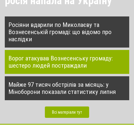
росія напала на Україну
Росіяни вдарили по Миколаєву та
Вознесенській громаді: що відомо про
наслідки
Ворог атакував Вознесенську громаду:
шестеро людей постраждали
Майже 97 тисяч обстрілів за місяць: у
Міноборони показали статистику липня
Всі матеріали тут