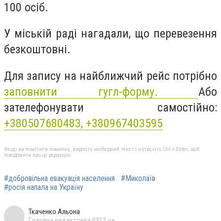
100 осіб.
У міській раді нагадали, що перевезення
безкоштовні.
Для запису на найближчий рейс потрібно
заповнити гугл-форму.
Або
зателефонувати самостійно:
+380507680483,
+380967403595
Якщо ви помітили помилку, виділіть необхідний текст і натисніть Ctrl + Enter, щоб
повідомити про це редакцію
#добровільна евакуація населення
#Миколаїв
#росія напала на Україну
Ткаченко Альона
Головна редакторка 0512.ua