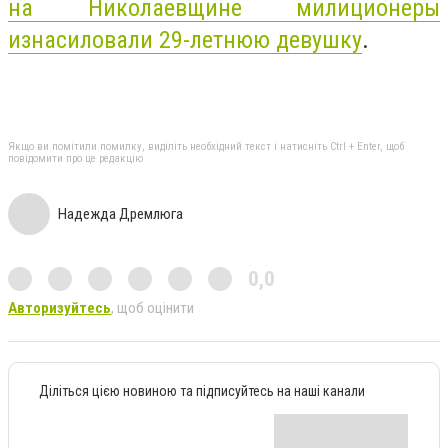
на Николаевщине милиционеры
изнасиловали 29-летнюю девушку
.
Якщо ви помітили помилку, виділіть необхідний текст і натисніть Ctrl + Enter, щоб
повідомити про це редакцію
Надежда Дремлюга
0,0
Авторизуйтесь
, щоб оцінити
Діліться цією новиною та підписуйтесь на наші канали