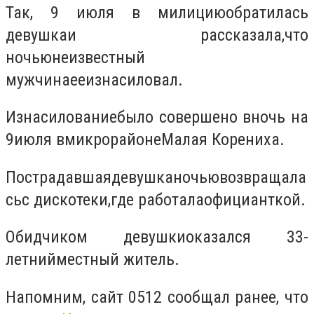
Так,
9 июля в милицию
обратилась
девушка
и рассказала
,
что
ночью
неизвестный
мужчина
ее
изнасиловал.
Изнасилование
было совершено в
ночь на
9
июля в
микрорайоне
Малая Корениха
.
Пострадавшая
девушка
ночью
возвращала
сь
с дискотеки
,
где работала
официанткой.
Обидчиком девушки
оказался 33
-
летний
местный житель.
Напомним, сайт 0512 сообщал ранее, что