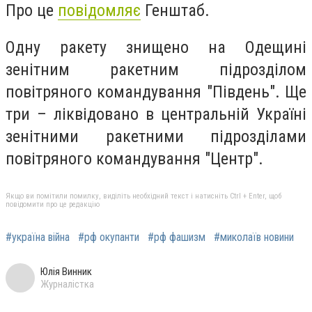
Про це
повідомляє
Генштаб.
Одну ракету знищено на Одещині
зенітним ракетним підрозділом
повітряного командування "Південь". Ще
три – ліквідовано в центральній Україні
зенітними ракетними підрозділами
повітряного командування "Центр".
Якщо ви помітили помилку, виділіть необхідний текст і натисніть Ctrl + Enter, щоб
повідомити про це редакцію
#україна війна
#рф окупанти
#рф фашизм
#миколаїв новини
Юлія Винник
Журналістка