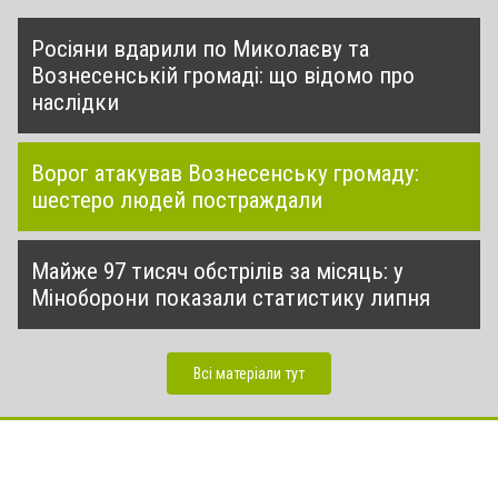
Росіяни вдарили по Миколаєву та
Вознесенській громаді: що відомо про
наслідки
Ворог атакував Вознесенську громаду:
шестеро людей постраждали
Майже 97 тисяч обстрілів за місяць: у
Міноборони показали статистику липня
Всі матеріали тут