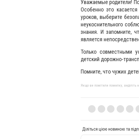
Уважаемые родители! По
Особенно это касается
уроков, выберите безо
неукоснительного собл
знания. И запомните, 
является непосредстве
Только совместными у
детский дорожно-транс
Помните, что чужих дете
Якщо ви помітили помилку, виділіть нео
Діліться цією новиною та підп