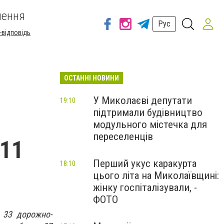
шення
Рус
-відповідь
ОСТАННІ НОВИНИ
У Миколаєві депутати
19:10
підтримали будівництво
модульного містечка для
переселенців
-11
Перший укус каракурта
18:10
цього літа на Миколаївщині:
жінку госпіталізували, -
ФОТО
 33 дорожно-