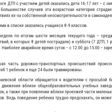
нге ДТП с участием детей оказались дети 16-17 лет – с н
 большинстве случаев эта возрастная категория страда
виях из-за собственной неосмотрительности и самонадея
ьими в списке оказались учащиеся 8-9 классов.
едели по итогам шести месяцев текущего года – среда
ий, в которых 8 детей пострадали) и суббота (7 ДТП, 1 р
 Наиболее аварийное время суток – с 12.00 до 15.00 – зар
шая часть дорожно-транспортных происшествий происх
гиб 1 ребенок и еще 24 были травмированы.
лаевской области обращается к водителям
с просьбой б
движения вблизи общеобразовательных учебных заведе
ок, а также при появлении вблизи проезжей части малень
в. Ведь поведение ребенка трудно предсказать, он мож