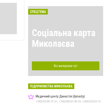
СПЕЦТЕМА
Соціальна карта
Миколаєва
Всі матеріали тут
ПІДПРИЄМСТВА МИКОЛАЄВА
Медичний центр Династія (dynasty)
+380(93)981-01-61, +380(98)633-86-59, +380(50)530-10-31