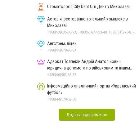
Стоматологія City Dent Сіті Дент у Миколаєві
Асторія, ресторанно-готельний комплекс в
Миколаєві
+380(93)635-05-93, +380(63)244-23-48, +380(51)276-81-65, +380(93)361-03-37, +380(95)172-60-42, +380(51)277-66-77, +380(68)916-39-76
Ангстрем, ліцей
+380(95)678-90-03
Адвокат Толпекін Андрій Анатолійович,
юридична допомога по військовим та іншим
справам
+380(66)903-68-17
Інформаційно-аналітичний портал «Український
футбол»
+380(44)570-62-50
Додати підприємство