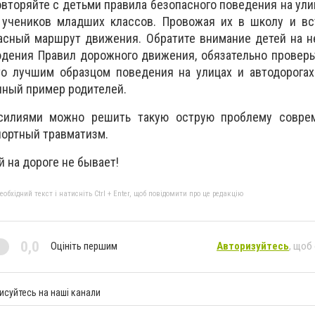
вторяйте с детьми правила безопасного поведения на улиц
 учеников младших классов. Провожая их в школу и вс
пасный маршрут движения. Обратите внимание детей на 
юдения Правил дорожного движения, обязательно провер
что лучшим образцом поведения на улицах и автодорога
нный пример родителей.
силиями можно решить такую острую проблему соврем
портный травматизм.
й на дороге не бывает!
бхідний текст і натисніть Ctrl + Enter, щоб повідомити про це редакцію
0,0
Оцініть першим
Авторизуйтесь
, щоб
исуйтесь на наші канали