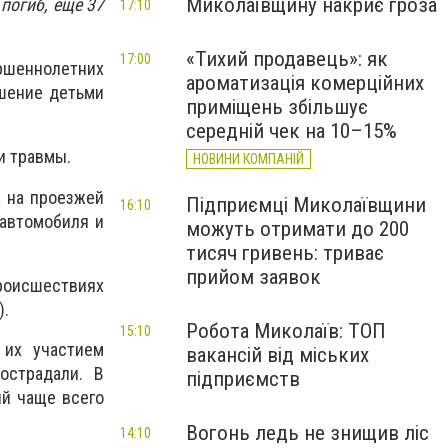
Миколаївщину накриє гроза
погиб, еще 37
17:10
«Тихий продавець»: як
17:00
еннолетних
ароматизація комерційних
ушение детьми
приміщень збільшує
середній чек на 10–15%
и травмы.
НОВИНИ КОМПАНІЙ
х на проезжей
Підприємці Миколаївщини
16:10
 автомобиля и
можуть отримати до 200
тисяч гривень: триває
прийом заявок
происшествиях
).
Робота Миколаїв: ТОП
15:10
 их участием
вакансій від міських
острадали. В
підприємств
ий чаще всего
Вогонь ледь не знищив ліс
14:10