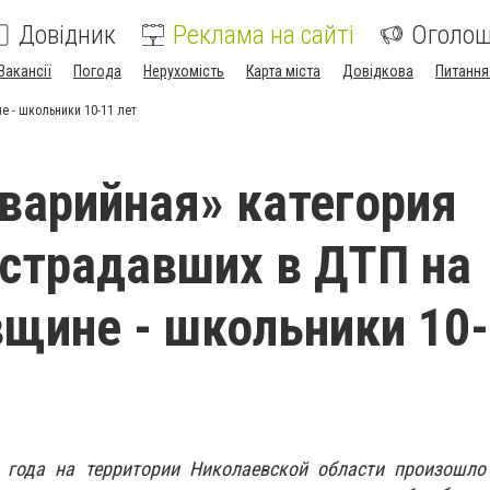
Довідник
Реклама на сайті
Оголо
Вакансії
Погода
Нерухомість
Карта міста
Довідкова
Питання
е - школьники 10-11 лет
варийная» категория
острадавших в ДТП на
щине - школьники 10
 года на территории Николаевской области произошло