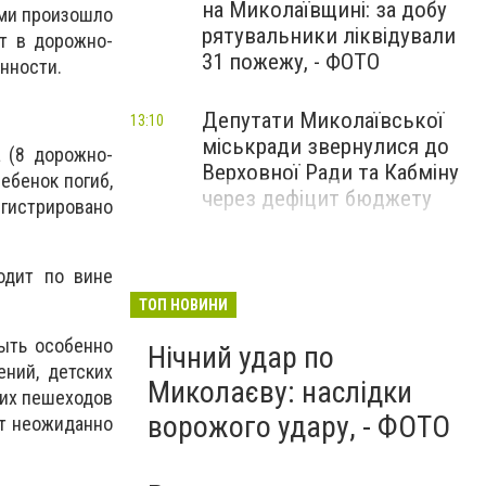
на Миколаївщині: за добу
ими произошло
рятувальники ліквідували
ет в дорожно-
31 пожежу, - ФОТО
нности.
Депутати Миколаївської
13:10
міськради звернулися до
 (8 дорожно-
Верховної Ради та Кабміну
ебенок погиб,
через дефіцит бюджету
егистрировано
одит по вине
ТОП НОВИНИ
ыть особенно
Нічний удар по
ний, детских
Миколаєву: наслідки
ких пешеходов
ворожого удару, - ФОТО
ет неожиданно