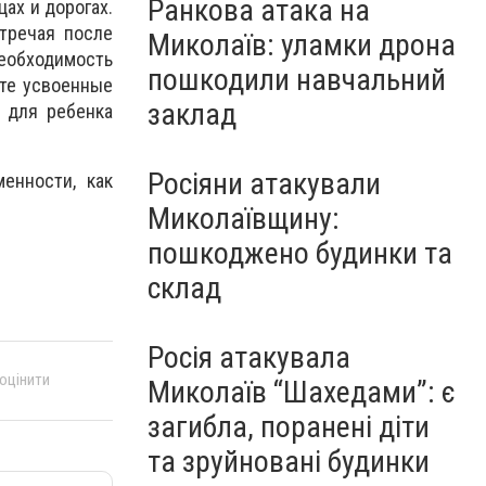
Ранкова атака на
ах и дорогах.
тречая после
Миколаїв: уламки дрона
необходимость
пошкодили навчальний
ьте усвоенные
заклад
х для ребенка
Росіяни атакували
енности, как
Миколаївщину:
пошкоджено будинки та
склад
Росія атакувала
 оцінити
Миколаїв “Шахедами”: є
загибла, поранені діти
та зруйновані будинки