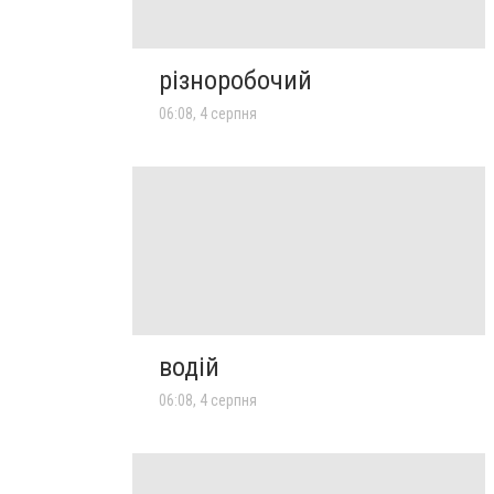
різноробочий
06:08, 4 серпня
водій
06:08, 4 серпня