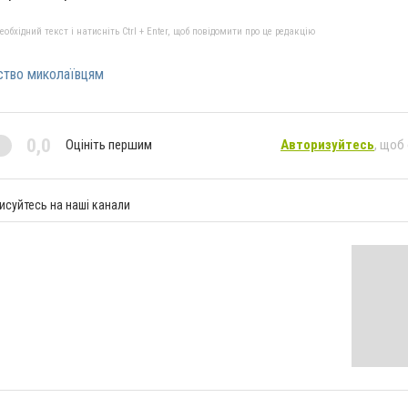
бхідний текст і натисніть Ctrl + Enter, щоб повідомити про це редакцію
ство миколаївцям
0,0
Оцініть першим
Авторизуйтесь
, щоб
исуйтесь на наші канали