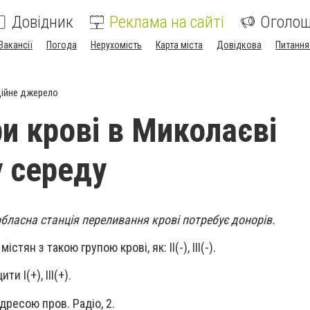
Довідник
Реклама на сайті
Оголо
Вакансії
Погода
Нерухомість
Карта міста
Довідкова
Питання
ійне джерело
ри крові в Миколаєві
у середу
бласна станція переливання крові потребує донорів.
істян з такою групою крові, як: II(-), III(-).
и I(+), III(+).
дресою пров. Радіо, 2.