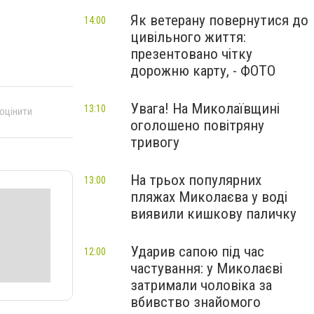
Як ветерану повернутися до
14:00
цивільного життя:
презентовано чітку
дорожню карту, - ФОТО
Увага! На Миколаївщині
13:10
 оцінити
оголошено повітряну
тривогу
На трьох популярних
13:00
пляжах Миколаєва у воді
виявили кишкову паличку
Ударив сапою під час
12:00
частування: у Миколаєві
затримали чоловіка за
вбивство знайомого