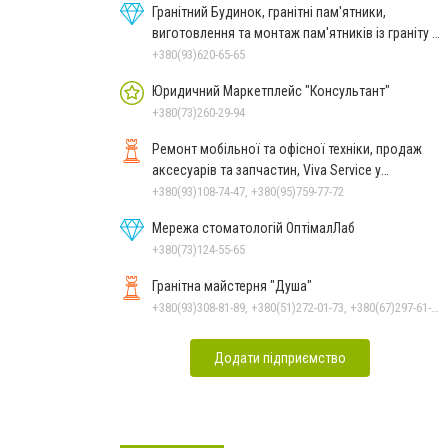
Гранітний Будинок, гранітні пам'ятники,
виготовлення та монтаж пам'ятників із граніту в
Миколаєві
+380(93)620-65-65
Юридичний Маркетплейс "Консультант"
+380(73)260-29-94
Ремонт мобільної та офісної техніки, продаж
аксесуарів та запчастин, Viva Service у
Миколаєві
+380(93)108-74-47, +380(95)759-77-72
Мережа стоматологій ОптімалЛаб
+380(73)124-55-65
Гранітна майстерня "Душа"
+380(93)308-81-89, +380(51)272-01-73, +380(67)297-61-89, +38(093) 308-81-96
Додати підприємство