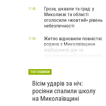
Гроза, шквали та град: у
11:45
Миколаєві та області
оголосили «жовтий» рівень
небезпечності
Житло відновили повністю:
11:00
родина з Миколаївщини
відбудувала дім за
програмою «єВідновлення»,
- ФОТО
ТОП НОВИНИ
Вісім ударів за ніч:
росіяни спалили школу
на Миколаївщині