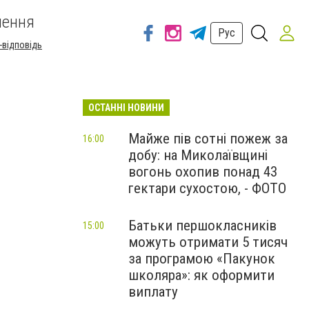
шення
Рус
-відповідь
ОСТАННІ НОВИНИ
Майже пів сотні пожеж за
16:00
добу: на Миколаївщині
вогонь охопив понад 43
гектари сухостою, - ФОТО
Батьки першокласників
15:00
можуть отримати 5 тисяч
за програмою «Пакунок
школяра»: як оформити
виплату