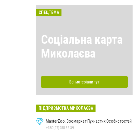
СПЕЦТЕМА
Соціальна карта
Миколаєва
Всі матеріали тут
ПІДПРИЄМСТВА МИКОЛАЄВА
MasterZoo, Зоомаркет Пухнастих Особистостей
+380(97)955-35-39