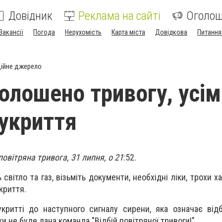
Довідник
Реклама на сайті
Оголо
Вакансії
Погода
Нерухомість
Карта міста
Довідкова
Питання
ійне джерело
голошено тривогу, усім
 укриття
овітряна тривога, 31 липня, о 21
:52.
світло та газ, візьміть документи, необхідні ліки, трохи ха
криття.
критті до наступного сигналу сирени, яка означає відб
ки не буде дана команда "Відбій повітряної тривоги!"