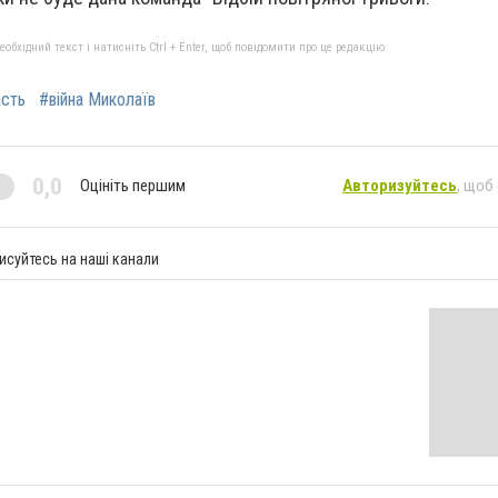
бхідний текст і натисніть Ctrl + Enter, щоб повідомити про це редакцію
асть
#війна Миколаїв
0,0
Оцініть першим
Авторизуйтесь
, щоб
исуйтесь на наші канали