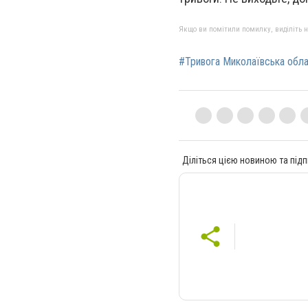
Якщо ви помітили помилку, виділіть нео
#Тривога Миколаївська обл
Діліться цією новиною та підп