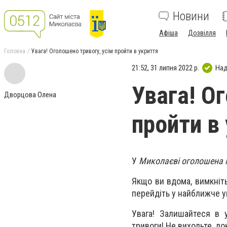
Новини
Афіша
Дозвілля
Головна
Увага! Оголошено тривогу, усім пройти в укриття
21:52, 31 липня 2022 р.
Над
Увага! О
Дворцова Олена
пройти в
У
Миколаєві оголошена п
Якщо ви вдома, вимкніть 
перейдіть у найближче у
Увага! Залишайтеся в у
тривоги! Не виходьте, до