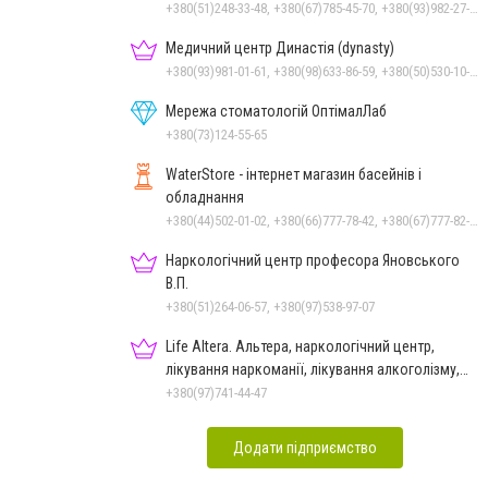
+380(51)248-33-48, +380(67)785-45-70, +380(93)982-27-24, +380(95)679-54-71, +380(67)512-10-29
Медичний центр Династія (dynasty)
+380(93)981-01-61, +380(98)633-86-59, +380(50)530-10-31
Мережа стоматологій ОптімалЛаб
+380(73)124-55-65
WaterStore - інтернет магазин басейнів і
обладнання
+380(44)502-01-02, +380(66)777-78-42, +380(67)777-82-19, +380(67)890-80-80, +380(73)890-80-80, +380(44)502-01-03
Наркологічний центр професора Яновського
В.П.
+380(51)264-06-57, +380(97)538-97-07
Life Altera. Альтера, наркологічний центр,
лікування наркоманії, лікування алкоголізму,
зняття ломки
+380(97)741-44-47
Додати підприємство