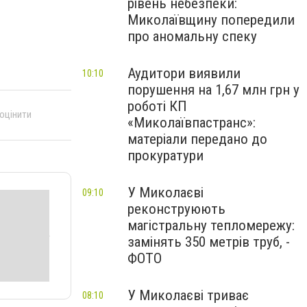
рівень небезпеки:
Миколаївщину попередили
про аномальну спеку
Аудитори виявили
10:10
порушення на 1,67 млн грн у
роботі КП
 оцінити
«Миколаївпастранс»:
матеріали передано до
прокуратури
У Миколаєві
09:10
реконструюють
магістральну тепломережу:
замінять 350 метрів труб, -
ФОТО
У Миколаєві триває
08:10