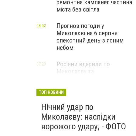
ремонтна кампанія: частина
міста без світла
Прогноз погоди у
08:02
Миколаєві на 6 серпня:
спекотний день з ясним
небом
Росіяни вдарили по
07:20
Миколаєву та
Вознесенській громаді: що
відомо про наслідки
ТОП НОВИНИ
Нічний удар по
Миколаєву: наслідки
ворожого удару, - ФОТО