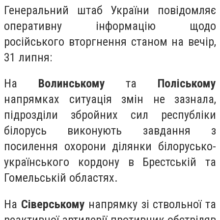
Генеральний штаб України повідомляє
оперативну інформацію щодо
російського вторгнення станом на вечір,
31 липня:
На
Волинському
та
Поліському
напрямках ситуація змін не зазнала,
підрозділи збройних сил республіки
білорусь виконують завдання з
посилення охорони ділянки білорусько-
українського кордону в Брестській та
Гомельській областях.
На
Сіверському
напрямку зі ствольної та
реактивної артилерії противник обстріляв