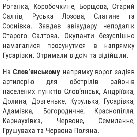
Роганка, Коробочкине, Борщова, Старий
Салтів, Руська Лозова, Слатине та
Соснівка. Завдав авіаудару неподалік
Старого Салтова. Окупанти безуспішно
намагалися просунутися в напрямку
Гусарівки. Отримали відсіч та відійшли.
На
Слов’янському
напрямку ворог задіяв
артилерію для обстрілів районів
населених пунктів Словʼянськ, Андріївка,
Долина, Довгеньке, Курулька, Гусарівка,
Адамівка, Богородичне, Краснопілля,
Карнаухівка, Червоне, Семиланне,
Грушуваха та Червона Поляна.