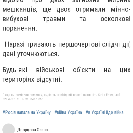
мешканців, ще двоє отримали мінно-
вибухові травми та осколкові
поранення.
Наразі тривають першочергові слідчі дії,
дані уточнюються.
Будь-які військові об‘єкти на цих
територіях відсутні.
Якщо ви помітили помилку, виділіть необхідний текст і натисніть Ctrl + Enter, щоб
повідомити про це редакцію
#Росія напала на Україну
#війна Україна
#в Україні йде війна
Дворцова Олена