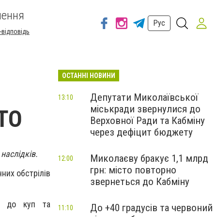
шення
Рус
-відповідь
ОСТАННІ НОВИНИ
Депутати Миколаївської
13:10
міськради звернулися до
ОТО
Верховної Ради та Кабміну
через дефіцит бюджету
 наслідків.
Миколаєву бракує 1,1 млрд
12:00
грн: місто повторно
чних обстрілів
звернеться до Кабміну
ся до куп та
До +40 градусів та червоний
11:10