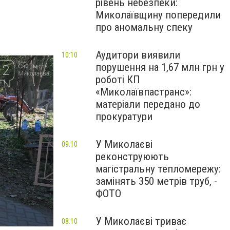
рівень небезпеки:
Миколаївщину попередили
про аномальну спеку
Аудитори виявили
10:10
порушення на 1,67 млн грн у
роботі КП
«Миколаївпастранс»:
матеріали передано до
прокуратури
У Миколаєві
09:10
реконструюють
магістральну тепломережу:
замінять 350 метрів труб, -
ФОТО
У Миколаєві триває
08:10