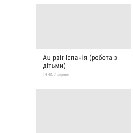
Au pair Іспанія (робота з
дітьми)
14:48, 2 серпня