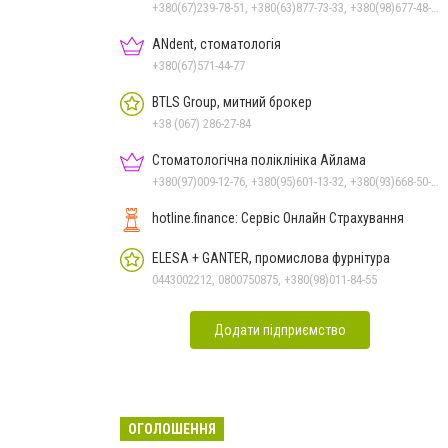
+380(67)239-78-51, +380(63)877-73-33, +380(98)677-48-87
ANdent, стоматологія
+380(67)571-44-77
BTLS Group, митний брокер
+38 (067) 286-27-84
Стоматологічна поліклініка Айлама
+380(97)009-12-76, +380(95)601-13-32, +380(93)668-50-62, +380(51)259-06-88
hotline.finance: Сервіс Онлайн Страхування
ELESA + GANTER, промислова фурнітура
0443002212, 0800750875, +380(98)011-84-55
Додати підприємство
ОГОЛОШЕННЯ