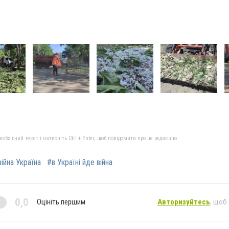
бхідний текст і натисніть Ctrl + Enter, щоб повідомити про це редакцію
війна Україна
#в Україні йде війна
0,0
Оцініть першим
Авторизуйтесь
, щоб