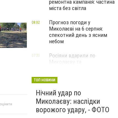
ремонтна кампанія: частина
міста без світла
Прогноз погоди у
08:02
Миколаєві на 6 серпня:
спекотний день з ясним
небом
Росіяни вдарили по
07:20
Миколаєву та
Вознесенській громаді: що
відомо про наслідки
ТОП НОВИНИ
Нічний удар по
Миколаєву: наслідки
 оцінити
ворожого удару, - ФОТО