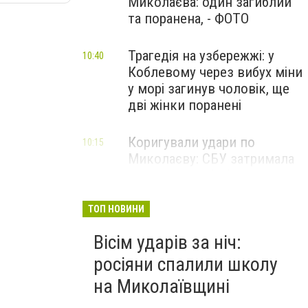
Миколаєва: один загиблий
та поранена, - ФОТО
Трагедія на узбережжі: у
10:40
Коблевому через вибух міни
у морі загинув чоловік, ще
дві жінки поранені
Коригували удари по
10:15
Миколаєву: СБУ затримала
двох агентів фсб та гру, -
ФОТО
ТОП НОВИНИ
Вісім ударів за ніч:
росіяни спалили школу
на Миколаївщині