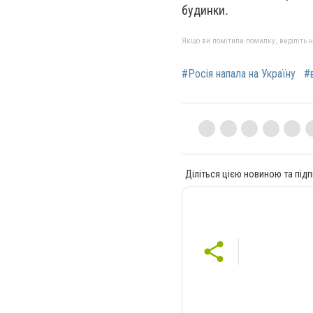
будинки
.
Якщо ви помітили помилку, виділіть нео
#Росія напала на Україну
#
Діліться цією новиною та підп