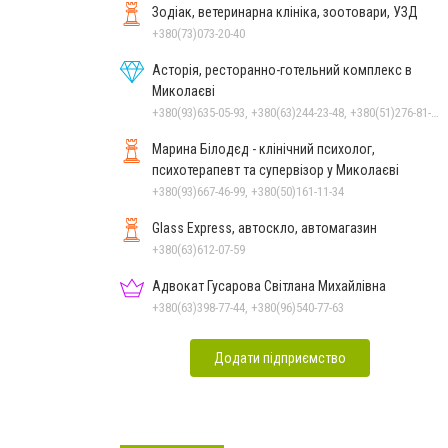
Зодіак, ветеринарна клініка, зоотовари, УЗД
+380(73)073-20-40
Асторія, ресторанно-готельний комплекс в
Миколаєві
+380(93)635-05-93, +380(63)244-23-48, +380(51)276-81-65, +380(93)361-03-37, +380(95)172-60-42, +380(51)277-66-77, +380(68)916-39-76
Марина Білодєд - клінічний психолог,
психотерапевт та супервізор у Миколаєві
+380(93)667-46-99, +380(50)161-11-34
Glass Express, автоскло, автомагазин
+380(63)612-07-59
Адвокат Гусарова Світлана Михайлівна
+380(63)398-77-44, +380(96)540-77-63
Додати підприємство