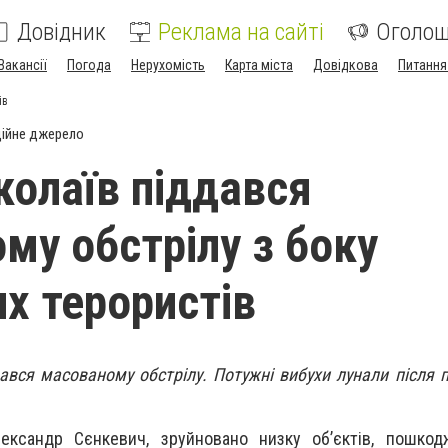
Довідник
Реклама на сайті
Оголо
Вакансії
Погода
Нерухомість
Карта міста
Довідкова
Питання
ів
ійне джерело
колаїв піддався
му обстрілу з боку
их терористів
ався масованому обстрілу. Потужні вибухи лунали після п
ксандр Сєнкевич, зруйновано низку об’єктів, пошкод