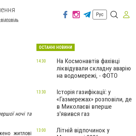
шення
Рус
-відповідь
ОСТАННІ НОВИНИ
На Космонавтів фахівці
14:30
ліквідували складну аварію
на водомережі, - ФОТО
Історія газифікації: у
13:30
«Газмережах» розповіли, де
в Миколаєві вперше
з'явився газ
ершої ночі та
Літній відпочинок у
13:00
жено житлові