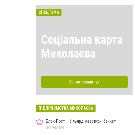
СПЕЦТЕМА
Соціальна карта
Миколаєва
Всі матеріали тут
ПІДПРИЄМСТВА МИКОЛАЄВА
Блок-Пост — більярд, квартири, банкет
0662962164