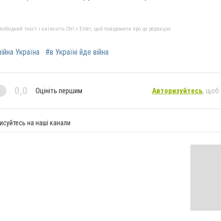
бхідний текст і натисніть Ctrl + Enter, щоб повідомити про це редакцію
війна Україна
#в Україні йде війна
0,0
Оцініть першим
Авторизуйтесь
, щоб
исуйтесь на наші канали