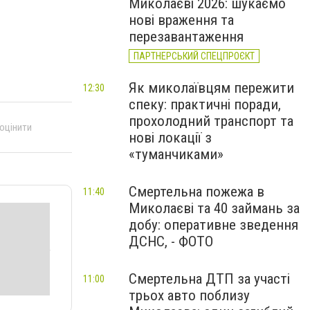
Миколаєві 2026: шукаємо
нові враження та
перезавантаження
ПАРТНЕРСЬКИЙ СПЕЦПРОЄКТ
Як миколаївцям пережити
12:30
спеку: практичні поради,
прохолодний транспорт та
 оцінити
нові локації з
«туманчиками»
Смертельна пожежа в
11:40
Миколаєві та 40 займань за
добу: оперативне зведення
ДСНС, - ФОТО
Смертельна ДТП за участі
11:00
трьох авто поблизу