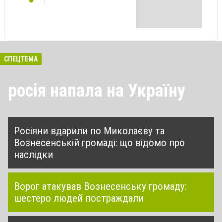
СПЕЦТЕМА
росія напала на Україну
Росіяни вдарили по Миколаєву та
Вознесенській громаді: що відомо про
наслідки
Ворог атакував Вознесенську громаду:
шестеро людей постраждали