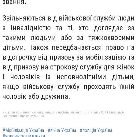
звання.
Звільняються від військової служби люди
з інвалідністю та ті, хто доглядає за
такими людьми або за тяжкохворими
дітьми. Також передбачається право на
відстрочку від призову за мобілізацією та
від призову на строкову службу для жінок
і чоловіків із неповнолітніми дітьми,
якщо військову службу проходять їхній
чоловік або дружина.
Якщо ви помітили помилку, виділіть необхідний текст і натисніть Ctrl + Enter, щоб
повідомити про це редакцію
#Мобілізація Україна
#війна Україна
#поліція Україна
#чоловік хотів втекти