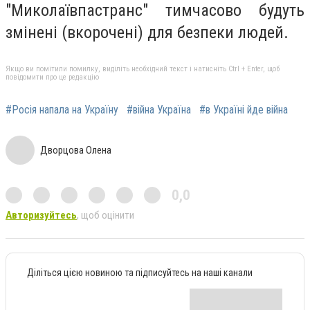
"Миколаївпастранс" тимчасово будуть
змінені (вкорочені) для безпеки людей.
Якщо ви помітили помилку, виділіть необхідний текст і натисніть Ctrl + Enter, щоб
повідомити про це редакцію
#Росія напала на Україну
#війна Україна
#в Україні йде війна
Дворцова Олена
0,0
Авторизуйтесь
, щоб оцінити
Діліться цією новиною та підписуйтесь на наші канали