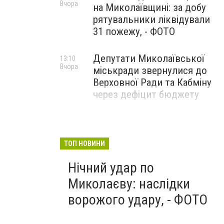
Вчора
на Миколаївщині: за добу
рятувальники ліквідували
31 пожежу, - ФОТО
Депутати Миколаївської
13:10
Вчора
міськради звернулися до
Верховної Ради та Кабміну
через дефіцит бюджету
ТОП НОВИНИ
Нічний удар по
Миколаєву: наслідки
ворожого удару, - ФОТО