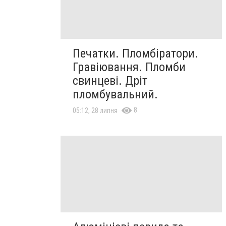
Печатки. Пломбіратори.
Гравіювання. Пломби
свинцеві. Дріт
пломбувальний.
8
05:12, 28 липня