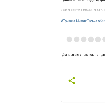
Якщо ви помітили помилку, виділіть нео
#Тривога Миколаївська обл
Діліться цією новиною та підп