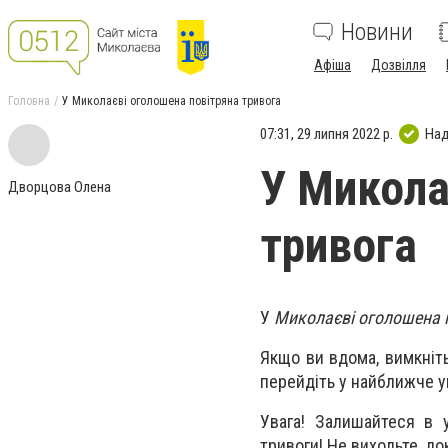
Новини
Афіша
Дозвілля
Головна
У Миколаєві оголошена повітряна тривога
07:31, 29 липня 2022 р.
Над
У Микола
Дворцова Олена
тривога
У
Миколаєві оголошена по
Якщо ви вдома, вимкніть 
перейдіть у найближче у
Увага! Залишайтеся в у
тривоги! Не виходьте, до