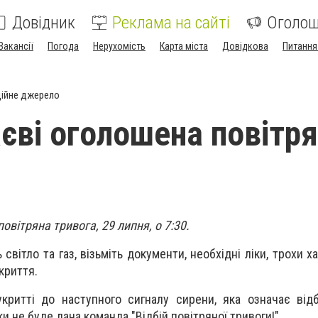
Довідник
Реклама на сайті
Оголо
Вакансії
Погода
Нерухомість
Карта міста
Довідкова
Питання
ійне джерело
єві оголошена повітр
вітряна тривога, 29 липня, о 7:30.
світло та газ, візьміть документи, необхідні ліки, трохи ха
криття.
критті до наступного сигналу сирени, яка означає відб
ки не буде дана команда "Відбій повітряної тривоги!"