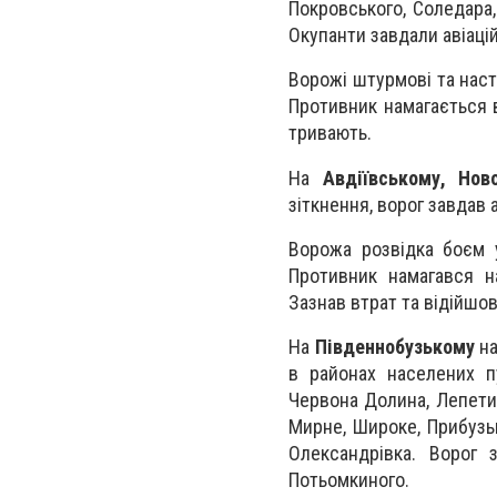
Покровського, Соледара,
Окупанти завдали авіаці
Ворожі штурмові та наст
Противник намагається в
тривають.
На
Авдіївському, Нов
зіткнення, ворог завдав 
Ворожа розвідка боєм
Противник намагався на
Зазнав втрат та відійшов
На
Південнобузькому
на
в районах населених пун
Червона Долина, Лепетих
Мирне, Широке, Прибузьк
Олександрівка. Ворог з
Потьомкиного.