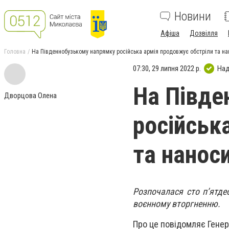
Новини
Афіша
Дозвілля
Головна
На Південнобузькому напрямку російська армія продовжує обстріли та на
07:30, 29 липня 2022 р.
Над
На Півде
Дворцова Олена
російськ
та нанос
Розпочалася сто п’ятде
воєнному вторгненню.
Про це повідомляє Генер