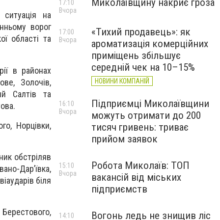
Миколаївщину накриє гроза
17:10
Вчора
 ситуація на
анньому ворог
«Тихий продавець»: як
17:00
ої області та
Вчора
ароматизація комерційних
приміщень збільшує
середній чек на 10–15%
ії в районах
ове, Золочів,
НОВИНИ КОМПАНІЙ
ий Салтів та
Підприємці Миколаївщини
16:10
ова.
Вчора
можуть отримати до 200
го, Норцівки,
тисяч гривень: триває
прийом заявок
ник обстріляв
Робота Миколаїв: ТОП
15:10
вано-Дар’ївка,
Вчора
вакансій від міських
віаударів біля
підприємств
 Берестового,
Вогонь ледь не знищив ліс
14:10