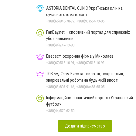
ASTORIA DENTAL CLINIC Українська клініка
сучасної стоматології
+380(66)845-78-77, +380(93)564-73-05
FanDay.net – спортивний портал для справжніх
уболівальників
+380(44)247-13-80
Еверест, охоронна фірма у Миколаєві
+380(67)515-10-91, +380(67)515-10-92
ТОВ БудФірм Висота - висотні, покрівельні,
зварювальні роботи на будь-якій висоті
+380(63)893-91-66, +380(66)483-65-05
Інформаційно-аналітичний портал «Український
футбол»
+380(44)570-62-50
Додати підприємство