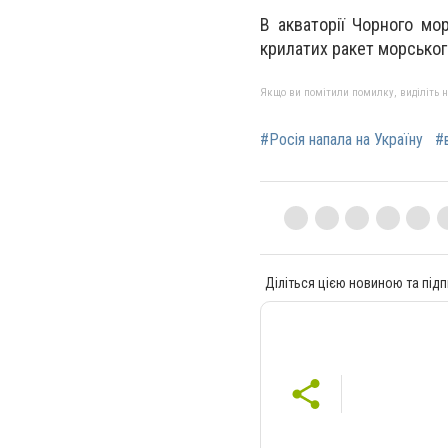
В акваторії Чорного мо
крилатих ракет морськог
Якщо ви помітили помилку, виділіть нео
#Росія напала на Україну
#
Діліться цією новиною та підп