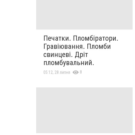
Печатки. Пломбіратори.
Гравіювання. Пломби
свинцеві. Дріт
пломбувальний.
8
05:12, 28 липня