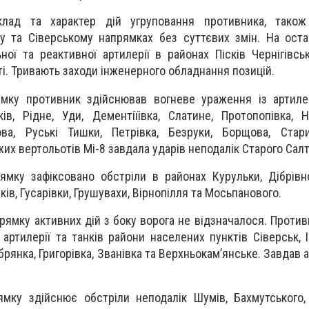
клад та характер дій угруповання противника, також
у та Сіверському напрямках без суттєвих змін. На ост
ної та реактивної артилерії в районах Пісків Чернігівськ
і. Тривають заходи інженерного обладнання позицій.
мку противник здійснював вогневе ураження із артилер
ів, Рідне, Уди, Дементіїівка, Слатине, Протопопівка, Н
ва, Руські Тишки, Петрівка, Безруки, Борщова, Стар
их вертольотів Мі-8 завдала ударів неподалік Старого Салт
мку зафіксовано обстріли в районах Курульки, Дібрівно
ків, Гусарівки, Грушувахи, Вірнопілля та Мосьпанового.
рямку активних дій з боку ворога не відзначалося. Против
 артилерії та танків райони населених пунктів Сіверськ, І
брянка, Григорівка, Званівка та Верхньокам’янське. Завдав а
мку здійснює обстріли неподалік Шумів, Бахмутського,