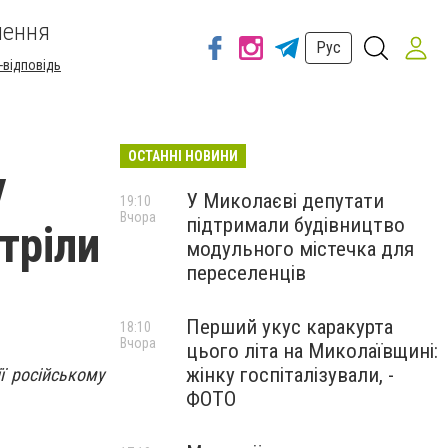
шення
Рус
-відповідь
ОСТАННІ НОВИНИ
у
У Миколаєві депутати
19:10
Вчора
підтримали будівництво
тріли
модульного містечка для
переселенців
Перший укус каракурта
18:10
Вчора
цього літа на Миколаївщині:
жінку госпіталізували, -
ї російському
ФОТО