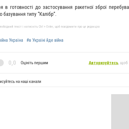
ря в готовності до застосування ракетної зброї перебува
о базування типу “Калібр”.
бхідний текст і натисніть Ctrl + Enter, щоб повідомити про це редакцію
війна Україна
#в Україні йде війна
0,0
Оцініть першим
Авторизуйтесь
, щоб
исуйтесь на наші канали