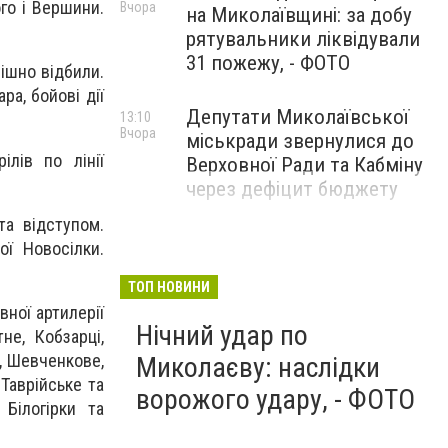
го і Вершини.
Вчора
на Миколаївщині: за добу
рятувальники ліквідували
31 пожежу, - ФОТО
пішно відбили.
ра, бойові дії
Депутати Миколаївської
13:10
Вчора
міськради звернулися до
ілів по лінії
Верховної Ради та Кабміну
через дефіцит бюджету
та відступом.
ої Новосілки.
ТОП НОВИНИ
вної артилерії
Нічний удар по
не, Кобзарці,
, Шевченкове,
Миколаєву: наслідки
Таврійське та
ворожого удару, - ФОТО
 Білогірки та