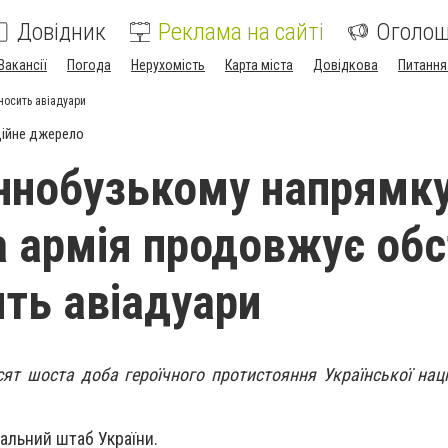
Довідник
Реклама на сайті
Оголо
Вакансії
Погода
Нерухомість
Карта міста
Довідкова
Питання
носить авіадуари
ійне джерело
ннобузькому напрямк
а армія продовжує обс
ить авіадуари
сят шоста доба героїчного протистояння Української наці
альний штаб України.