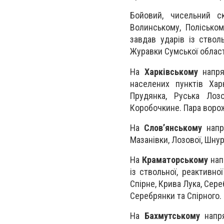
Бойовий, чисельний с
Волинському, Поліськом
завдав ударів із стволь
Журавки Сумської област
На
Харківському
напря
населених пунктів Харк
Прудянка, Руська Лозо
Коробочкине. Пара ворож
На
Слов’янському
напря
Мазанівки, Лозової, Шнур
На
Краматорському
нап
із ствольної, реактивної
Спірне, Крива Лука, Сере
Серебрянки та Спірного.
На
Бахмутському
напря