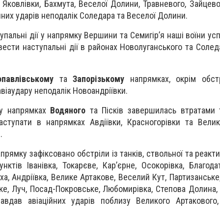
 Яковлівки, Бахмута, Веселої Долини, Травневого, Зайцево
йних ударів неподалік Соледара та Веселої Долини.
упальні дії у напрямку Вершини та Семигір’я наші воїни ус
ести наступальні дії в районах Новолуганського та Соледа
опавлівському
та
Запорізькому
напрямках, окрім обстр
авіаудару неподалік Новоандріївки.
 у напрямках
Водяного
та Пісків завершилась втратами 
ступати в напрямках Авдіївки, Красногорівки та Велик
.
прямку зафіксовано обстріли із танків, ствольної та реакти
ктів Іванівка, Токарєве, Кар’єрне, Осокорівка, Благодат
а, Андріївка, Велике Артакове, Веселий Кут, Партизанське
е, Луч, Посад-Покровське, Любомирівка, Степова Долина, 
авдав авіаційних ударів поблизу Великого Артакового,