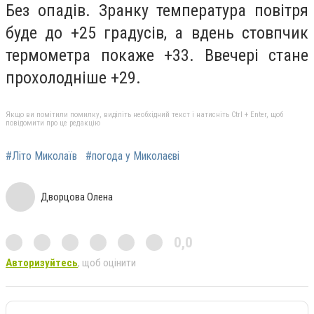
Без опадів. Зранку температура повітря
буде до +25 градусів, а вдень стовпчик
термометра покаже +33. Ввечері стане
прохолодніше +29.
Якщо ви помітили помилку, виділіть необхідний текст і натисніть Ctrl + Enter, щоб
повідомити про це редакцію
#Літо Миколаїв
#погода у Миколаєві
Дворцова Олена
0,0
Авторизуйтесь
, щоб оцінити