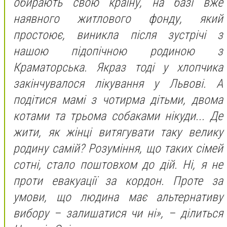
обирають свою країну, на базі вже
наявного житлового фонду, який
простоює, виникла після зустрічі з
нашою підопічною родиною з
Краматорська. Якраз тоді у хлопчика
закінчувалося лікування у Львові. А
подітися мамі з чотирма дітьми, двома
котами та трьома собаками нікуди... Де
жити, як жінці витягувати таку велику
родину самій? Розуміння, що таких сімей
сотні, стало поштовхом до дій. Ні, я не
проти евакуації за кордон. Проте за
умови, що людина має альтернативу
вибору – залишатися чи ні», – ділиться