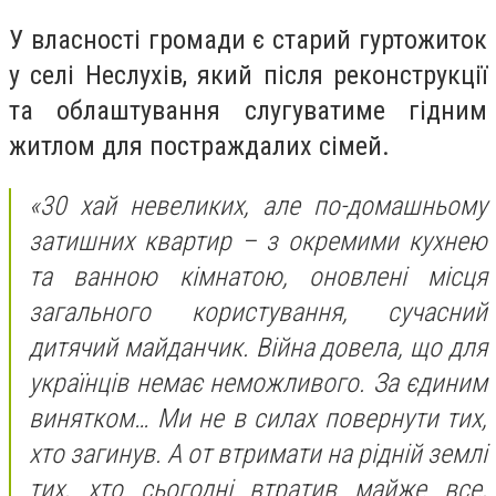
У власності громади є старий гуртожиток
у селі Неслухів, який після реконструкції
та облаштування слугуватиме гідним
житлом для постраждалих сімей.
«30 хай невеликих, але по-домашньому
затишних квартир – з окремими кухнею
та ванною кімнатою, оновлені місця
загального користування, сучасний
дитячий майданчик. Війна довела, що для
українців немає неможливого. За єдиним
винятком… Ми не в силах повернути тих,
хто загинув. А от втримати на рідній землі
тих, хто сьогодні втратив майже все,