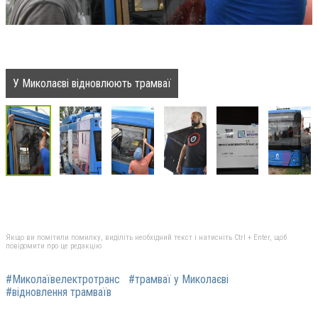
У Миколаєві відновлюють трамваї
Якщо ви помітили помилку, виділіть необхідний текст і натисніть Ctrl + Enter, щоб
повідомити про це редакцію
#Миколаївелектротранс
#трамваї у Миколаєві
#відновлення трамваїв