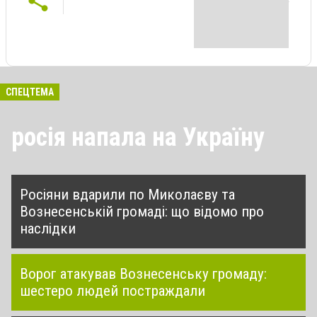
СПЕЦТЕМА
росія напала на Україну
Росіяни вдарили по Миколаєву та
Вознесенській громаді: що відомо про
наслідки
Ворог атакував Вознесенську громаду:
шестеро людей постраждали