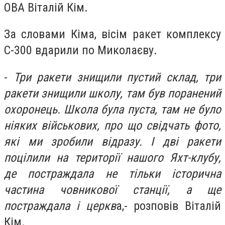
ОВА Віталій Кім.
За словами Кіма, вісім ракет комплексу
С-300 вдарили по Миколаєву.
-
Три ракети знищили пустий склад, три
ракети знищили школу, там був поранений
охоронець. Школа була пуста, там не було
ніяких військових, про що свідчать фото,
які ми зробили відразу. І дві ракети
поцілили на території нашого Яхт-клубу,
де постраждала не тільки історична
частина човникової станції, а ще
постраждала і церкв
а,- розповів Віталій
Кім.