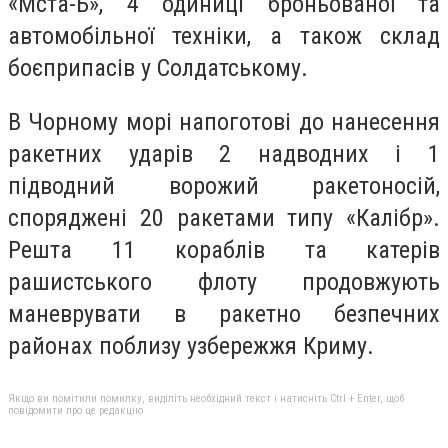
«Мста-Б», 4 одиниці броньованої та
автомобільної техніки, а також склад
боєприпасів у Солдатському.
В Чорному морі напоготові до нанесення
ракетних ударів 2 надводних і 1
підводний ворожий ракетоносій,
споряджені 20 ракетами типу «Калібр».
Решта 11 кораблів та катерів
рашистського флоту продовжують
маневрувати в ракетно безпечних
районах поблизу узбережжя Криму.
Якщо ви помітили помилку, виділіть необхідний текст і натисніть Ctrl + Enter, щоб
повідомити про це редакцію