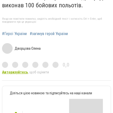
виконав 100 бойових польотів.
Якщо ви помітили помилку, виділіть необхідний текст і натисніть Ctrl + Enter, щоб
повідомити про це редакцію
#Герої України
#загинув герой України
Дворцова Олена
0,0
Авторизуйтесь
, щоб оцінити
Діліться цією новиною та підписуйтесь на наші канали