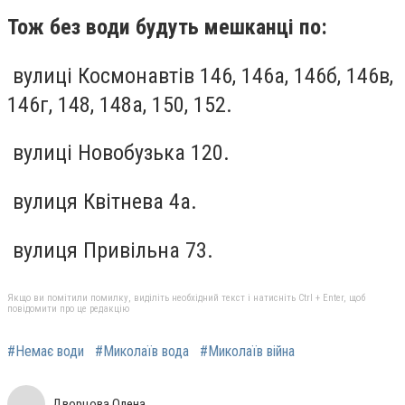
Тож без води будуть мешканці по:
вулиці Космонавтів 146, 146а, 146б, 146в,
146г, 148, 148а, 150, 152.
вулиці Новобузька 120.
вулиця Квітнева 4а.
вулиця Привільна 73.
Якщо ви помітили помилку, виділіть необхідний текст і натисніть Ctrl + Enter, щоб
повідомити про це редакцію
#Немає води
#Миколаїв вода
#Миколаїв війна
Дворцова Олена