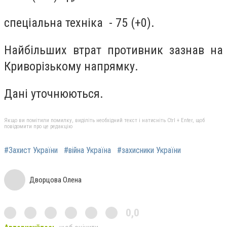
спеціальна техніка - 75 (+0).
Найбільших втрат противник зазнав на
Криворізькому напрямку.
Дані уточнюються.
Якщо ви помітили помилку, виділіть необхідний текст і натисніть Ctrl + Enter, щоб
повідомити про це редакцію
#Захист України
#війна Україна
#захисники України
Дворцова Олена
0,0