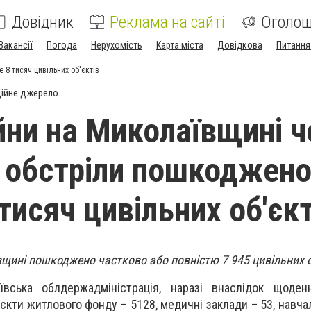
Довідник
Реклама на сайті
Оголо
Вакансії
Погода
Нерухомість
Карта міста
Довідкова
Питання
8 тисяч цивільних об'єктів
ійне джерело
ійни на Миколаївщині ч
 обстріли пошкоджен
тисяч цивільних об'єкт
вщині пошкоджено частково або повністю 7 945 цивільних о
вська облдержадміністрація, наразі внаслідок щоденн
єкти житлового фонду – 5128, медичні заклади – 53, навча