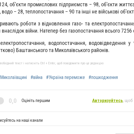
 124, об’єкти промислових підприємств – 98, об’єкти житт
, водо – 28, теплопостачання – 90 та інші не військові об’єкт
тривають роботи з відновлення газо- та електропостачанн
и внаслідок війни. Натепер без газопостачання всього 7256
електропостачання, водопостачання, водовідведення у 
стково) Баштанського та Миколаївського районів.
бхідний текст і натисніть Ctrl + Enter, щоб повідомити про це редакцію
а Миколаївщині
#війна
#Україна переможе
#пошкодження
0,0
Оцініть першим
Авторизуйтесь
, щоб
исуйтесь на наші канали