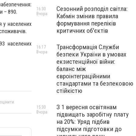
єзабезпечення:
Сезонний розподіл світла:
16:30
и – 890.
Вчора
Кабмін змінив правила
формування переліків
я у населених
критичних об'єктів
 споживачів.
93 населених
Трансформація Служби
16:17
Вчора
безпеки України в умовах
екзистенційної війни:
баланс між
євроінтеграційними
стандартами та безпековою
стійкістю
 оцінити
З 1 вересня освітянам
15:30
Вчора
підвищать заробітну плату
на 20%: Уряд підбив
підсумки підготовки до