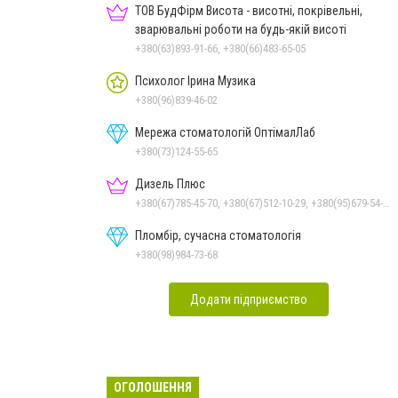
ТОВ БудФірм Висота - висотні, покрівельні,
зварювальні роботи на будь-якій висоті
+380(63)893-91-66, +380(66)483-65-05
Психолог Ірина Музика
+380(96)839-46-02
Мережа стоматологій ОптімалЛаб
+380(73)124-55-65
Дизель Плюс
+380(67)785-45-70, +380(67)512-10-29, +380(95)679-54-71, +380(93)982-27-24, +380(51)248-33-48
Пломбір, сучасна стоматологія
+380(98)984-73-68
Додати підприємство
ОГОЛОШЕННЯ