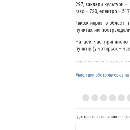
297, заклади культури –
газо – 720, електро – 517
Також наразі в області 
пунктах, які постраждал
На цей час припинено 
пунктів (у чотирьох – ча
Якщо ви помітили помилку, виділіть нео
#наслідки обстрілів орків н
Діліться цією новиною та підп