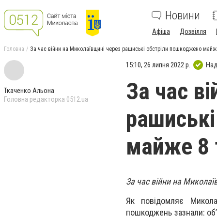
Новини
Афіша
Дозвілля
Головна
За час війни на Миколаївщині через рашиські обстріли пошкоджено майже 
15:10, 26 липня 2022 р.
Над
За час в
Ткаченко Альона
Головна редакторка 0512.ua
рашиські
майже 8 
За час війни на Миколаї
Як повідомляє Миколаї
пошкоджень зазнали: об’