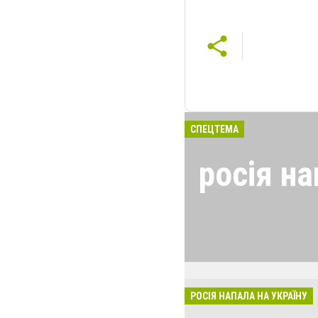
СПЕЦТЕМА
росія на
24 лютого росія
виглядом спецоп
обстрілюють бу
лікарні. Не гре
розкрадати буд
РОСІЯ НАПАЛА НА УКРАЇНУ
за нашу свободу