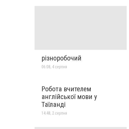
різноробочий
06:08, 4 серпня
Робота вчителем
англійської мови у
Таїланді
14:48, 2 серпня