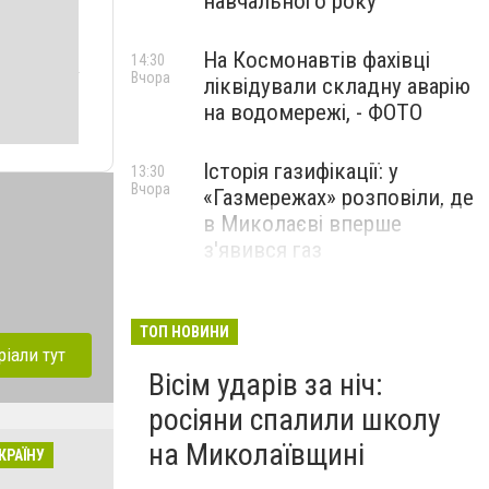
навчального року
На Космонавтів фахівці
14:30
Вчора
ліквідували складну аварію
на водомережі, - ФОТО
Історія газифікації: у
13:30
Вчора
«Газмережах» розповіли, де
в Миколаєві вперше
з'явився газ
Літній відпочинок у
13:00
Вчора
Миколаєві 2026: шукаємо
ТОП НОВИНИ
ріали тут
нові враження та
Вісім ударів за ніч:
перезавантаження
росіяни спалили школу
ПАРТНЕРСЬКИЙ СПЕЦПРОЄКТ
на Миколаївщині
КРАЇНУ