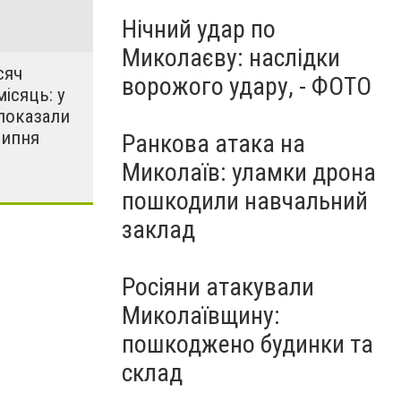
Нічний удар по
Миколаєву: наслідки
сяч
ворожого удару, - ФОТО
місяць: у
показали
липня
Ранкова атака на
Миколаїв: уламки дрона
пошкодили навчальний
заклад
Росіяни атакували
Миколаївщину:
пошкоджено будинки та
склад