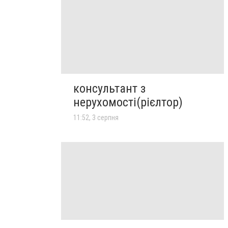
консультант з
нерухомості(рієлтор)
11:52, 3 серпня