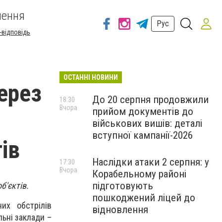
шення
Рус
-відповідь
ОСТАННІ НОВИНИ
ерез
До 20 серпня продовжили
18:30
Вчора
прийом документів до
о
військових вишів: деталі
вступної кампанії-2026
ів
Наслідки атаки 2 серпня: у
17:30
Вчора
Корабельному районі
підготовують
б'єктів.
пошкоджений ліцей до
их обстрілів
відновлення
льні заклади –