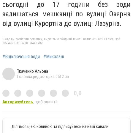
сьогодні до 17 години без води
залишаться мешканці по вулиці Озерна
від вулиці Курортна до вулиці Лазурна.
Якщо ви помітили помилку, виділіть необхідний текст і натисніть Ctrl + Enter, щоб
повідомити про це редакцію
#Відключення води
#Миколаїв
Ткаченко Альона
Головна редакторка 0512.ua
0,0
Авторизуйтесь
, щоб оцінити
Діліться цією новиною та підписуйтесь на наші канали