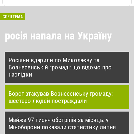
СПЕЦТЕМА
росія напала на Україну
Росіяни вдарили по Миколаєву та
Вознесенській громаді: що відомо про
наслідки
Ворог атакував Вознесенську громаду:
шестеро людей постраждали
Майже 97 тисяч обстрілів за місяць: у
Міноборони показали статистику липня