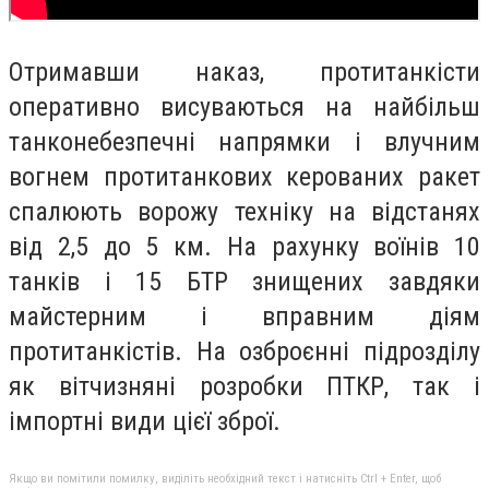
Отримавши наказ, протитанкісти
оперативно висуваються на найбільш
танконебезпечні напрямки і влучним
вогнем протитанкових керованих ракет
спалюють ворожу техніку на відстанях
від 2,5 до 5 км. На рахунку воїнів 10
танків і 15 БТР знищених завдяки
майстерним і вправним діям
протитанкістів. На озброєнні підрозділу
як вітчизняні розробки ПТКР, так і
імпортні види цієї зброї.
Якщо ви помітили помилку, виділіть необхідний текст і натисніть Ctrl + Enter, щоб