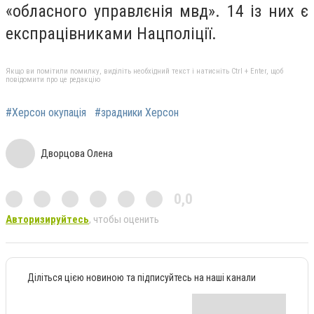
«обласного управлєнія мвд». 14 із них є
експрацівниками Нацполіції.
Якщо ви помітили помилку, виділіть необхідний текст і натисніть Ctrl + Enter, щоб
повідомити про це редакцію
#Херсон окупація
#зрадники Херсон
Дворцова Олена
0,0
Авторизируйтесь
, чтобы оценить
Діліться цією новиною та підписуйтесь на наші канали