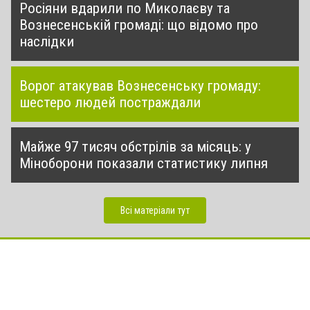
Росіяни вдарили по Миколаєву та
Вознесенській громаді: що відомо про
наслідки
Ворог атакував Вознесенську громаду:
шестеро людей постраждали
Майже 97 тисяч обстрілів за місяць: у
Міноборони показали статистику липня
Всі матеріали тут