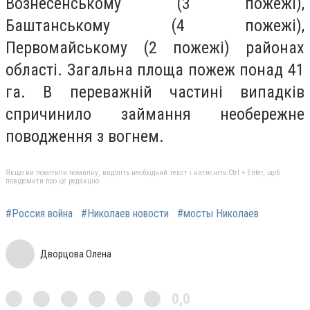
Вознесенському (3 пожежі),
Баштанському (4 пожежі),
Первомайському (2 пожежі) районах
області. Загальна площа пожеж понад 41
га. В переважній частині випадків
спричинило займання необережне
поводження з вогнем.
Якщо ви помітили помилку, виділіть необхідний текст і натисніть Ctrl + Enter, щоб
повідомити про це редакцію
#Россия война
#Николаев новости
#мосты Николаев
Дворцова Олена
0,0