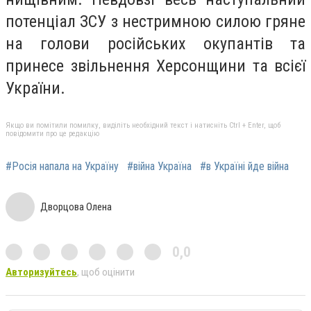
потенціал ЗСУ з нестримною силою гряне
на голови російських окупантів та
принесе звільнення Херсонщини та всієї
України.
Якщо ви помітили помилку, виділіть необхідний текст і натисніть Ctrl + Enter, щоб
повідомити про це редакцію
#Росія напала на Україну
#війна Україна
#в Україні йде війна
Дворцова Олена
0,0
Авторизуйтесь
, щоб оцінити