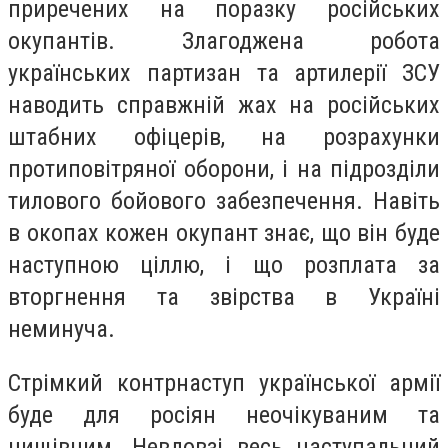
приречених на поразку російських
окупантів. Злагоджена робота
українських партизан та артилерії ЗСУ
наводить справжній жах на російських
штабних офіцерів, на розрахунки
протиповітряної оборони, і на підрозділи
тилового бойового забезпечення. Навіть
в окопах кожен окупант знає, що він буде
наступною ціллю, і що розплата за
вторгнення та звірства в Україні
неминуча.
Стрімкий контрнаступ української армії
буде для росіян неочікуваним та
нищівним. Невдовзі весь наступальний