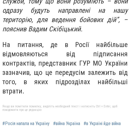
служби, тому що вони розуміють – вони
одразу будуть направлені на нашу
територію, для ведення бойових дій”, –
пояснив Вадим Скібіцький.
На питання, де в Росії найбільше
відмовляються від підписання
контрактів, представник ГУР МО України
зазначив, що це передусім залежить від
того, в яких підрозділах найбільші
втрати.
Якщо ви помітили помилку, виділіть необхідний текст і натисніть Ctrl + Enter, щоб
повідомити про це редакцію
#Росія напала на Україну
#війна Україна
#в Україні йде війна