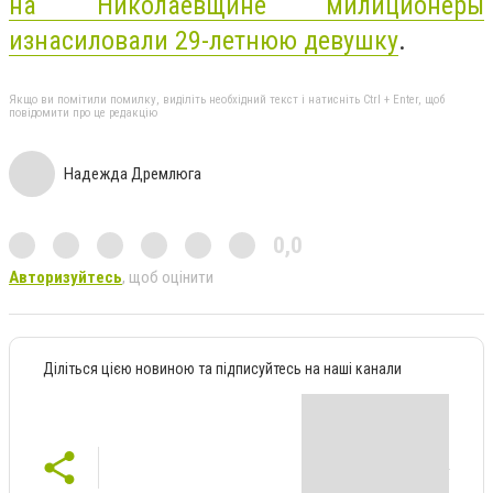
на Николаевщине милиционеры
изнасиловали 29-летнюю девушку
.
Якщо ви помітили помилку, виділіть необхідний текст і натисніть Ctrl + Enter, щоб
повідомити про це редакцію
Надежда Дремлюга
0,0
Авторизуйтесь
, щоб оцінити
Діліться цією новиною та підписуйтесь на наші канали