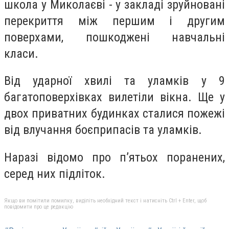
школа у Миколаєві - у закладі зруйновані
перекриття між першим і другим
поверхами, пошкоджені навчальні
класи.
Від ударної хвилі та уламків у 9
багатоповерхівках вилетіли вікна. Ще у
двох приватних будинках сталися пожежі
від влучання боєприпасів та уламків.
Наразі відомо про п’ятьох поранених,
серед них підліток.
Якщо ви помітили помилку, виділіть необхідний текст і натисніть Ctrl + Enter, щоб
повідомити про це редакцію