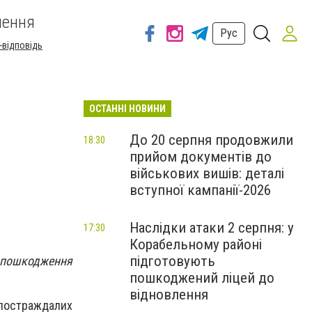
шення
Рус
-відповідь
ОСТАННІ НОВИНИ
До 20 серпня продовжили
18:30
прийом документів до
військових вишів: деталі
вступної кампанії-2026
Наслідки атаки 2 серпня: у
17:30
Корабельному районі
підготовують
о пошкодження
пошкоджений ліцей до
відновлення
постраждалих