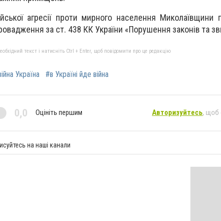
йської агресії проти мирного населення Миколаївщини 
ровадження за ст. 438 КК України «Порушення законів та зви
бхідний текст і натисніть Ctrl + Enter, щоб повідомити про це редакцію
війна Україна
#в Україні йде війна
0,0
Оцініть першим
Авторизуйтесь
, щоб
исуйтесь на наші канали