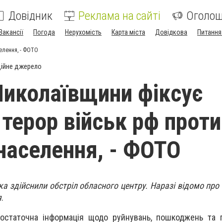
Довідник
Реклама на сайті
Оголо
Вакансії
Погода
Нерухомість
Карта міста
Довідкова
Питання
елення, - ФОТО
ійне джерело
Миколаївщини фіксує
 терор військ рф проти
населення, - ФОТО
ька здійснили обстріл обласного центру. Наразі відомо пр
я
.
 остаточна інформація щодо руйнувань, пошкоджень та 