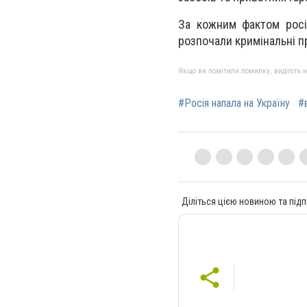
За кожним фактом росі
розпочали кримінальні п
Якщо ви помітили помилку, виділіть нео
#Росія напала на Україну
#
Діліться цією новиною та підп