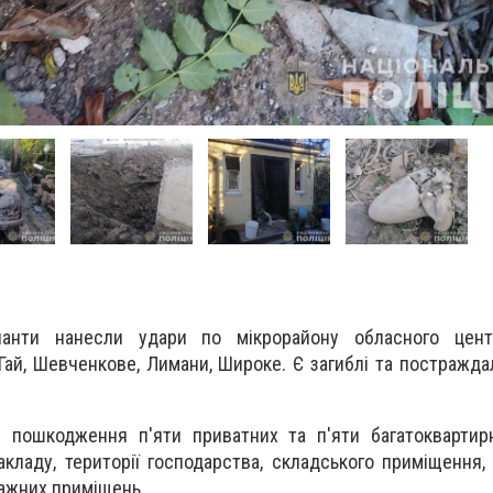
панти нанесли удари по мікрорайону обласного цен
ай, Шевченкове, Лимани, Широке. Є загиблі та постраждал
ли пошкодження п'яти приватних та п'яти багатокварти
акладу, території господарства, складського приміщення,
ражних приміщень.