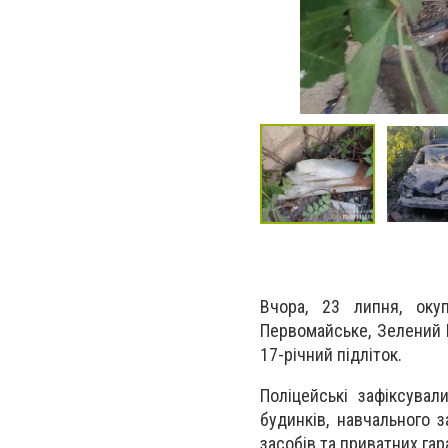
Вчора, 23 липня, оку
Первомайське, Зелений Г
17-річний підліток.
Поліцейські зафіксува
будинків, навчального з
засобів та приватних га