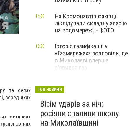
навчального року
На Космонавтів фахівці
14:30
ліквідували складну аварію
на водомережі, - ФОТО
Історія газифікації: у
13:30
«Газмережах» розповіли, де
в Миколаєві вперше
з'явився газ
Літній відпочинок у
13:00
Миколаєві 2026: шукаємо
ТОП НОВИНИ
тру та селах
нові враження та
і, серед яких
Вісім ударів за ніч:
перезавантаження
росіяни спалили школу
ПАРТНЕРСЬКИЙ СПЕЦПРОЄКТ
рних житлових
на Миколаївщині
 транспортних