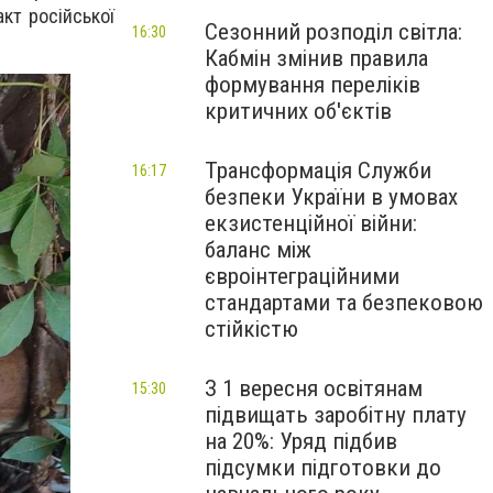
кт російської
Сезонний розподіл світла:
16:30
Кабмін змінив правила
формування переліків
критичних об'єктів
Трансформація Служби
16:17
безпеки України в умовах
екзистенційної війни:
баланс між
євроінтеграційними
стандартами та безпековою
стійкістю
З 1 вересня освітянам
15:30
підвищать заробітну плату
на 20%: Уряд підбив
підсумки підготовки до