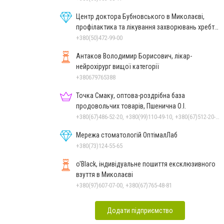
Центр доктора Бубновського в Миколаєві,
профілактика та лікування захворювань хребта
і суглобів
+380(50)472-99-00
Антаков Володимир Борисович, лікар-
нейрохірург вищої категорії
+380679765388
Точка Смаку, оптова-роздрібна база
продовольчих товарів, Пшенична О.І.
+380(67)486-52-20, +380(99)110-49-10, +380(67)512-20-35
Мережа стоматологій ОптімалЛаб
+380(73)124-55-65
o'Black, індивідуальне пошиття ексклюзивного
взуття в Миколаєві
+380(97)607-07-00, +380(67)765-48-81
Додати підприємство