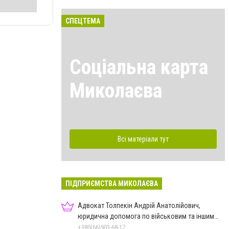
СПЕЦТЕМА
Соціальна карта
Миколаєва
Всі матеріали тут
ПІДПРИЄМСТВА МИКОЛАЄВА
Адвокат Толпекін Андрій Анатолійович,
юридична допомога по військовим та іншим
справам
+380(66)903-68-17