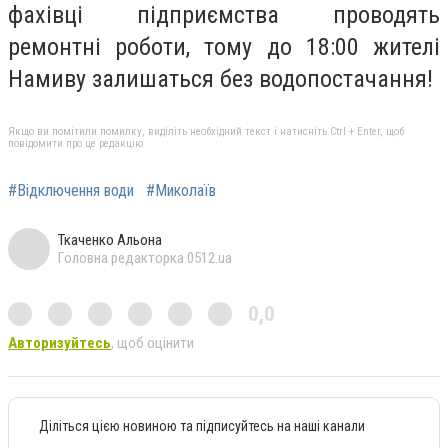
фахівці підприємства проводять
ремонтні роботи, тому до 18:00 жителі
Намиву залишаться без
водопостачання!
Якщо ви помітили помилку, виділіть необхідний текст і натисніть Ctrl + Enter, щоб
повідомити про це редакцію
#Відключення води
#Миколаїв
Ткаченко Альона
Головна редакторка 0512.ua
0,0
Авторизуйтесь
, щоб оцінити
Діліться цією новиною та підписуйтесь на наші канали