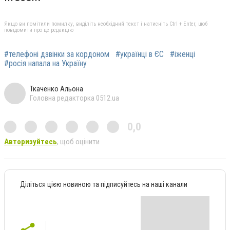
Якщо ви помітили помилку, виділіть необхідний текст і натисніть Ctrl + Enter, щоб
повідомити про це редакцію
#телефоні дзвінки за кордоном
#українці в ЄС
#іженці
#росія напала на Україну
Ткаченко Альона
Головна редакторка 0512.ua
0,0
Авторизуйтесь
, щоб оцінити
Діліться цією новиною та підписуйтесь на наші канали