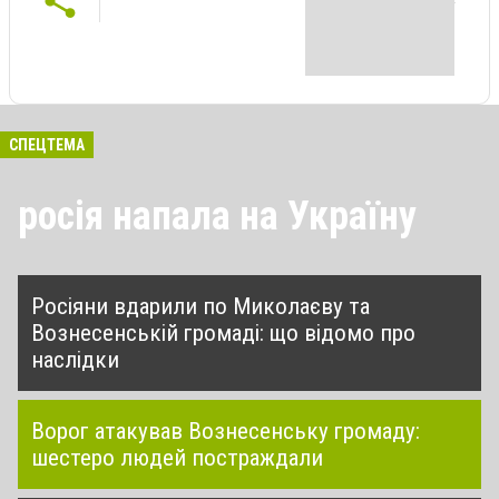
СПЕЦТЕМА
росія напала на Україну
Росіяни вдарили по Миколаєву та
Вознесенській громаді: що відомо про
наслідки
Ворог атакував Вознесенську громаду:
шестеро людей постраждали