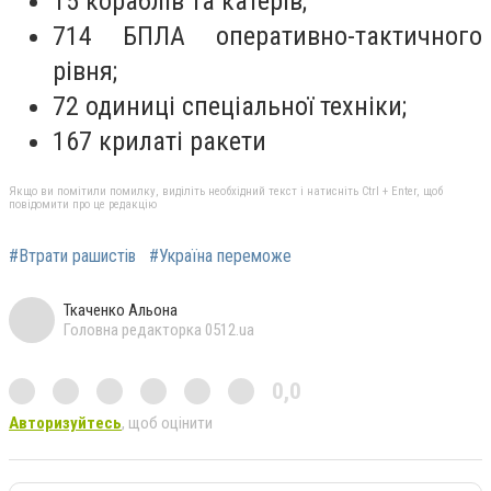
15 кораблів та катерів;
714 БПЛА оперативно-тактичного
рівня;
72 одиниці спеціальної техніки;
167 крилаті ракети
Якщо ви помітили помилку, виділіть необхідний текст і натисніть Ctrl + Enter, щоб
повідомити про це редакцію
#Втрати рашистів
#Україна переможе
Ткаченко Альона
Головна редакторка 0512.ua
0,0
Авторизуйтесь
, щоб оцінити