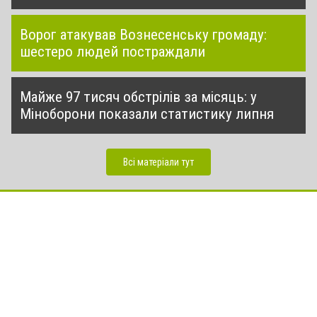
Ворог атакував Вознесенську громаду:
шестеро людей постраждали
Майже 97 тисяч обстрілів за місяць: у
Міноборони показали статистику липня
Всі матеріали тут