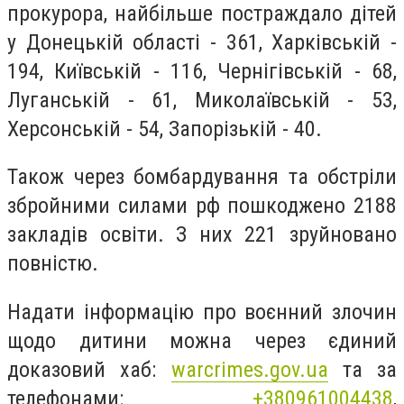
прокурора, найбільше постраждало дітей
у Донецькій області - 361, Харківській -
194, Київській - 116, Чернігівській - 68,
Луганській - 61, Миколаївській - 53,
Херсонській - 54, Запорізькій - 40.
Також через бомбардування та обстріли
збройними силами рф пошкоджено 2188
закладів освіти. З них 221 зруйновано
повністю.
Надати інформацію про воєнний злочин
щодо дитини можна через єдиний
доказовий хаб:
warcrimes.gov.ua
та за
телефонами:
+380961004438
,