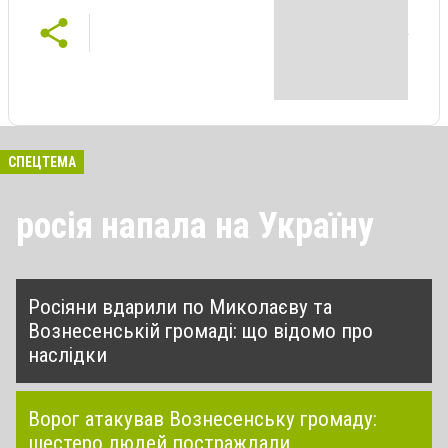
СПЕЦТЕМА
росія напала на Україну
Росіяни вдарили по Миколаєву та
Вознесенській громаді: що відомо про
наслідки
Ворог атакував Вознесенську громаду:
шестеро людей постраждали