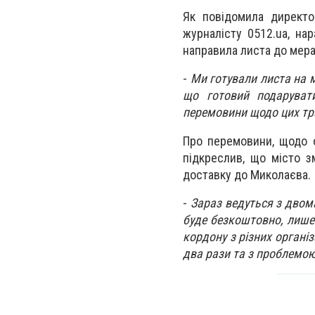
Як повідомила директо
журналісту 0512.ua, на
направила листа до мера
-
Ми готували листа на м
що готовий подаруват
перемовини щодо цих тр
Про перемовини, щодо о
підкреслив, що місто 
доставку до Миколаєва.
-
Зараз ведуться з двом
буде безкоштовно, лише
кордону з різних органі
два рази та з проблемою 