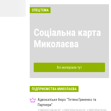
СПЕЦТЕМА
Соціальна карта
Миколаєва
Всі матеріали тут
ПІДПРИЄМСТВА МИКОЛАЄВА
Адвокатське бюро "Тетяна Гриненко та
Партнери"
+380(63)168-06-92, +380(50)418-60-39, +380(50)418-60-39