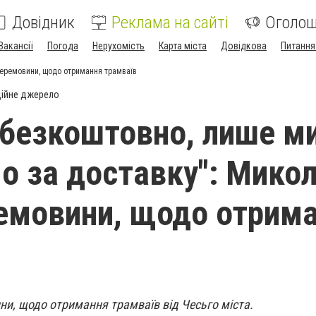
Довідник
Реклама на сайті
Оголо
Вакансії
Погода
Нерухомість
Карта міста
Довідкова
Питання
перемовини, щодо отримання трамваїв
ійне джерело
 безкоштовно, лише м
о за доставку": Микол
емовини, щодо отрим
ни, щодо отримання трамваїв від Чесьго міста.