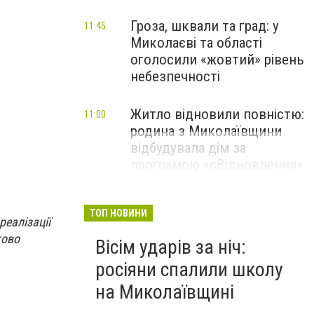
Гроза, шквали та град: у
11:45
Миколаєві та області
оголосили «жовтий» рівень
небезпечності
Житло відновили повністю:
11:00
родина з Миколаївщини
відбудувала дім за
програмою «єВідновлення»,
- ФОТО
ТОП НОВИНИ
реалізації
ково
Вісім ударів за ніч:
росіяни спалили школу
на Миколаївщині