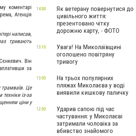
му коментарі
Як ветерану повернутися до
14:00
рема, Агенція
цивільного життя:
презентовано чітку
дорожню карту, - ФОТО
ітері написав,
раз тривають
Увага! На Миколаївщині
13:10
оголошено повітряну
Сєнкевич. Він
тривогу
аплативши за
На трьох популярних
13:00
пляжах Миколаєва у воді
 трамваїв. Це
виявили кишкову паличку
 техніки із-за
ищенням ціни у
Ударив сапою під час
12:00
частування: у Миколаєві
затримали чоловіка за
вбивство знайомого