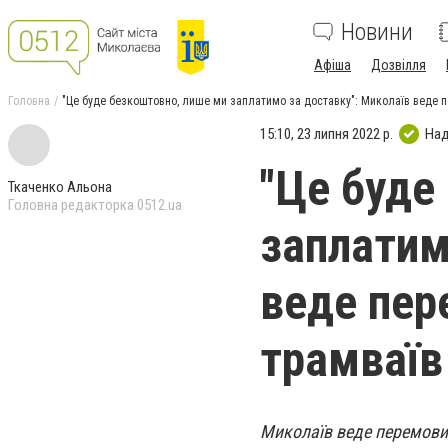
Новини
Афіша
Дозвілля
Головна
"Це буде безкоштовно, лише ми заплатимо за доставку": Миколаїв веде 
15:10, 23 липня 2022 р.
Над
"Це буде
Ткаченко Альона
Головна редакторка 0512.ua
заплатим
веде пер
трамваїв
Миколаїв веде перемови