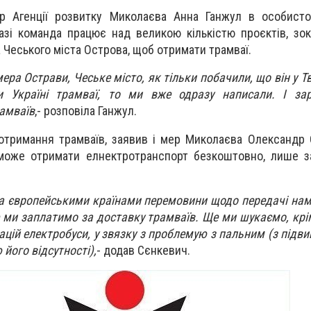
р Агенції розвитку Миколаєва Анна Ганжул в особисто
разі команда працює над великою кількістю проєктів, зок
 Чеського міста Острова, щоб отримати трамваї.
ера Острави, Чеське місто, як тільки побачили, що він у Тв
и Україні трамваї, то ми вже одразу написали. І за
амваїв
,- розповіла Ганжул.
тримання трамваїв, заявив і мер Миколаєва Олександр 
зможе отримати елнектротранспорт безкоштовно, лише з
а європейськими країнами перемовини щодо передачі нам
 ми заплатимо за доставку трамваїв.
Ще ми шукаємо, крім
зацій електробуси, у звязку з проблемую з пальним (з підв
його відсутності),
- додав Сєнкевич.