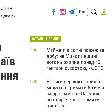
шення
Рус
-відповідь
ОСТАННІ НОВИНИ
и
Майже пів сотні пожеж за
16:00
добу: на Миколаївщині
аїв
вогонь охопив понад 43
гектари сухостою, - ФОТО
ання
Батьки першокласників
15:00
можуть отримати 5 тисяч
за програмою «Пакунок
школяра»: як оформити
виплату