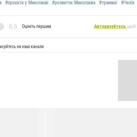
а
#проєкти у Миколаєві
#розвиток Миколаєва
#трамваї
#Чехія
0,0
Оцініть першим
Авторизуйтесь
, щоб
исуйтесь на наші канали