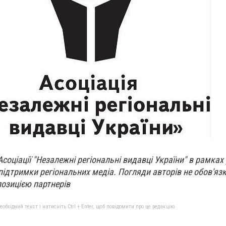
соціації "Незалежні регіональні видавці України" в рамках 
підтримки регіональних медіа. Погляди авторів не обов'яз
позицією партнерів
бхідний текст і натисніть Ctrl + Enter, щоб повідомити про це редакцію