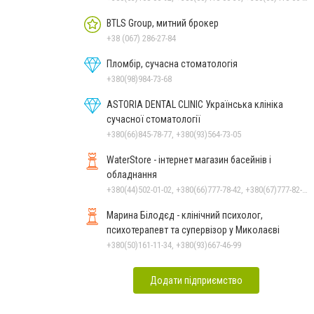
BTLS Group, митний брокер
+38 (067) 286-27-84
Пломбір, сучасна стоматологія
+380(98)984-73-68
ASTORIA DENTAL CLINIC Українська клініка
сучасної стоматології
+380(66)845-78-77, +380(93)564-73-05
WaterStore - інтернет магазин басейнів і
обладнання
+380(44)502-01-02, +380(66)777-78-42, +380(67)777-82-19, +380(67)890-80-80, +380(73)890-80-80, +380(44)502-01-03
Марина Білодєд - клінічний психолог,
психотерапевт та супервізор у Миколаєві
+380(50)161-11-34, +380(93)667-46-99
Додати підприємство