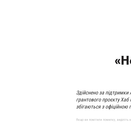
Здійснено за підтримки А
грантового проєкту Хаб 
збігаються з офіційною 
Якщо ви помітили помилку, виділіть нео