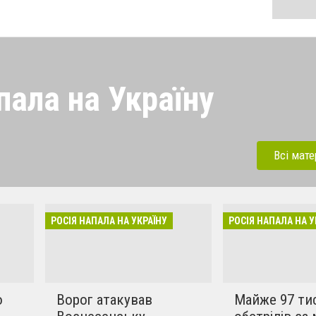
пала на Україну
 напала на Україну під
ерації. Зараз рашисти
Всі мате
динки, дитсадки,школи,
бують вбивати мирних та
инки в селах. Ми боремось
РОСІЯ НАПАЛА НА УКРАЇНУ
РОСІЯ НАПАЛА НА У
!!
о
Ворог атакував
Майже 97 ти