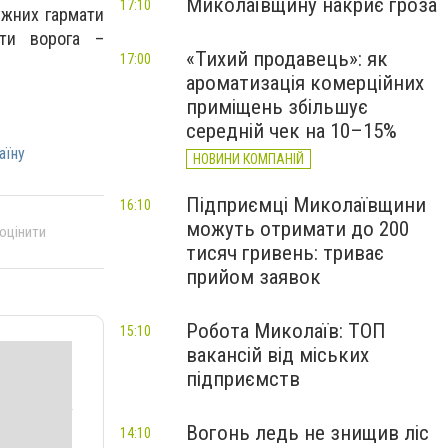
Миколаївщину накриє гроза
17:10
ужних гармати
ати ворога –
«Тихий продавець»: як
17:00
ароматизація комерційних
приміщень збільшує
середній чек на 10–15%
аїну
НОВИНИ КОМПАНІЙ
Підприємці Миколаївщини
16:10
можуть отримати до 200
 оцінити
тисяч гривень: триває
прийом заявок
Робота Миколаїв: ТОП
15:10
вакансій від міських
підприємств
Вогонь ледь не знищив ліс
14:10