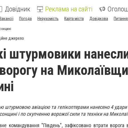
Довідник
Реклама на сайті
Оголо
Вакансії
Погода
Нерухомість
Карта міста
Довідкова
Питання
рсонщині
ійне джерело
кі штурмовики нанесли
 ворогу на Миколаївщи
ині
ою штурмовою авіацією та гелікоптерами нанесено 4 удари
онщині і по скупченню ворожої сили та техніки на Миколаї
не командування "Південь", зафіксовано втрати ворога в