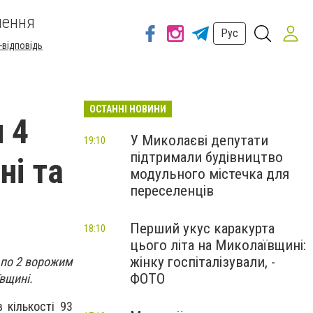
шення
Рус
-відповідь
ОСТАННІ НОВИНИ
 4
У Миколаєві депутати
19:10
підтримали будівництво
ні та
модульного містечка для
переселенців
Перший укус каракурта
18:10
цього літа на Миколаївщині:
жінку госпіталізували, -
 по 2 ворожим
ФОТО
вщині.
 кількості 93