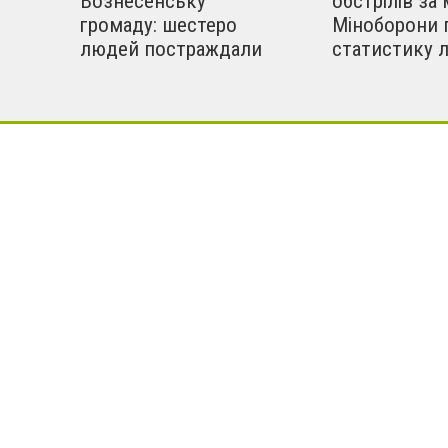
Вознесенську
обстрілів за 
громаду: шестеро
Міноборони 
людей постраждали
статистику 