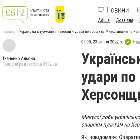
Новини
Афіша
Дозвілля
Головна
Українські штурмовики нанесли 4 удари по ворогу на Миколаївщині та Хе
08:00, 23 липня 2022 р.
Над
Українсь
Ткаченко Альона
Головна редакторка 0512.ua
удари по
Херсонщ
Минулої доби українськ
опорним пунктам на Херс
Як повідомляє Оператив