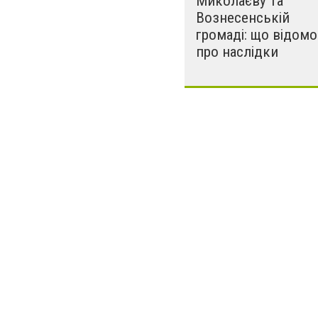
Миколаєву та
Вознесенській
громаді: що відомо
про наслідки