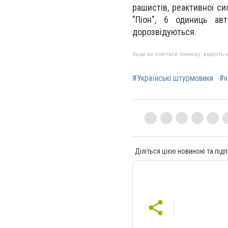
рашистів, реактивної си
"Піон", 6 одиниць ав
дорозвідуються.
Якщо ви помітили помилку, виділіть нео
#Українські штурмовики
#н
Діліться цією новиною та підп