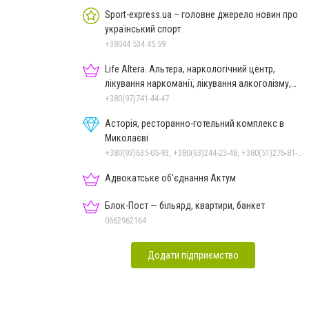
Sport-express.ua – головне джерело новин про
український спорт
+38044 534 45 59
Life Altera. Альтера, наркологічний центр,
лікування наркоманії, лікування алкоголізму,
зняття ломки
+380(97)741-44-47
Асторія, ресторанно-готельний комплекс в
Миколаєві
+380(93)635-05-93, +380(63)244-23-48, +380(51)276-81-65, +380(93)361-03-37, +380(95)172-60-42, +380(51)277-66-77, +380(68)916-39-76
Адвокатське об'єднання Актум
Блок-Пост — більярд, квартири, банкет
0662962164
Додати підприємство