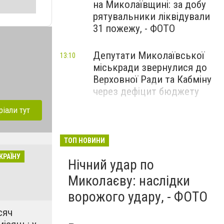
на Миколаївщині: за добу
рятувальники ліквідували
31 пожежу, - ФОТО
Депутати Миколаївської
13:10
міськради звернулися до
Верховної Ради та Кабміну
через дефіцит бюджету
ріали тут
ТОП НОВИНИ
КРАЇНУ
Нічний удар по
Миколаєву: наслідки
ворожого удару, - ФОТО
сяч