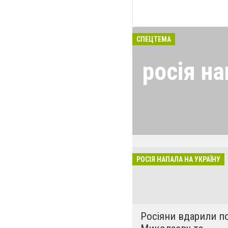
СПЕЦТЕМА
росія на
24 лютого росія
виглядом спецоп
обстрілюють бу
лікарні. Не гре
розкрадати буд
РОСІЯ НАПАЛА НА УКРАЇНУ
за нашу свободу
Росіяни вдарили п