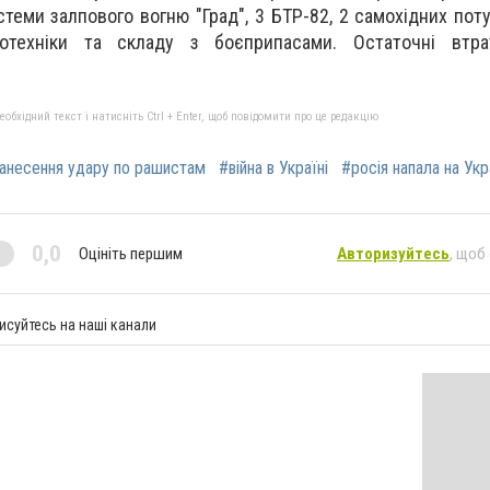
стеми залпового вогню "Град", 3 БТР-82, 2 самохідних пот
тотехніки та складу з боєприпасами. Остаточні втр
бхідний текст і натисніть Ctrl + Enter, щоб повідомити про це редакцію
анесення удару по рашистам
#війна в Україні
#росія напала на Укр
0,0
Оцініть першим
Авторизуйтесь
, щоб
исуйтесь на наші канали