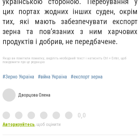
українською стороною. Перебування у
цих портах жодних інших суден, окрім
тих, які мають забезпечувати експорт
зерна та пов’язаних з ним харчових
продуктів і добрив, не передбачене.
Якщо ви помітили помилку, виділіть необхідний текст і натисніть Ctrl + Enter, щоб
повідомити про це редакцію
#Зерно Україна
#війна Україна
#експорт зерна
Дворцова Олена
0,0
Авторизуйтесь
, щоб оцінити