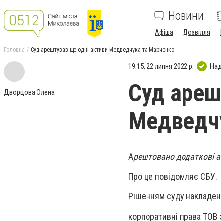
Новини
Афіша
Дозвілля
Головна
Суд арештував ще одні активи Медведчука та Марченко
19:15, 22 липня 2022 р.
Над
Суд ареш
Дворцова Олена
Медведч
​​А
рештовано додаткові а
Про це повідомляє СБУ.
Рішенням суду накладено
корпоративні права ТОВ з