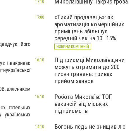
Миколаївщину накриє гроза
17:10
«Тихий продавець»: як
17:00
ароматизація комерційних
приміщень збільшує
середній чек на 10–15%
дведчук і його
НОВИНИ КОМПАНІЙ
Підприємці Миколаївщини
16:10
ує і викриває
можуть отримати до 200
тиукраїнської
тисяч гривень: триває
прийом заявок
ТОВ, власником
Робота Миколаїв: ТОП
15:10
вакансій від міських
ох готельних
підприємств
у українських
Вогонь ледь не знищив ліс
14:10