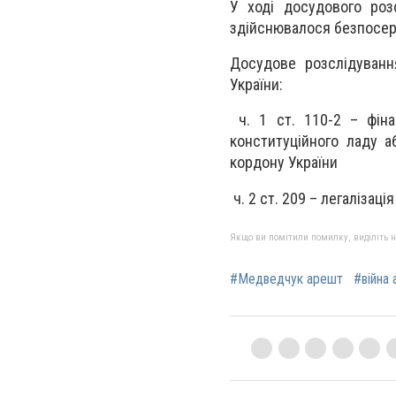
У ході досудового роз
здійснювалося безпосеред
Досудове розслідуванн
України:
ч. 1 ст. 110-2 – фіна
конституційного ладу а
кордону України
ч. 2 ст. 209 – легалізац
Якщо ви помітили помилку, виділіть нео
#Медведчук арешт
#війна