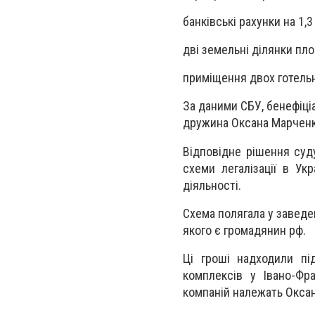
банківські рахунки на 1,3
дві земельні ділянки пло
приміщення двох готельн
За даними СБУ, бенефіці
дружина Оксана Марченк
Відповідне рішення суд
схеми легалізації в Ук
діяльності.
Схема полягала у заведен
якого є громадянин рф.
Ці гроші надходили пі
комплексів у Івано-Фра
компаній належать Окса