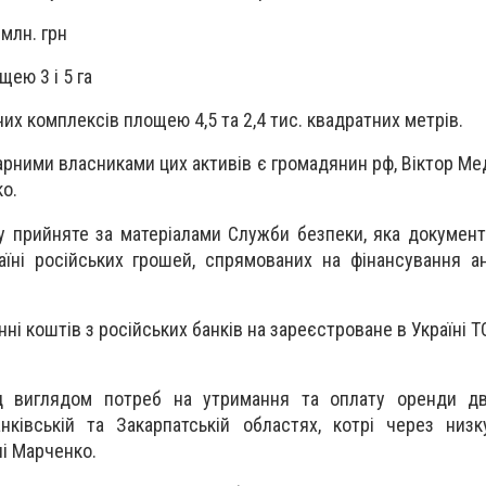
 млн. грн
щею 3 і 5 га
их комплексів площею 4,5 та 2,4 тис. квадратних метрів.
арними власниками цих активів є громадянин рф, Віктор Ме
о.
у прийняте за матеріалами Служби безпеки, яка документ
раїні російських грошей, спрямованих на фінансування ан
ні коштів з російських банків на зареєстроване в Україні 
д виглядом потреб на утримання та оплату оренди дв
нківській та Закарпатській областях, котрі через низк
ні Марченко.