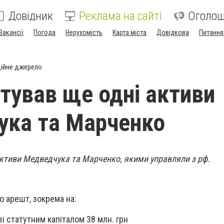
Довідник
Реклама на сайті
Оголо
Вакансії
Погода
Нерухомість
Карта міста
Довідкова
Питання
ійне джерело
тував ще одні активи
ука та Марченко
ктиви Медведчука та Марченко, якими управляли з рф.
 арешт, зокрема на:
і статутним капіталом 38 млн. грн