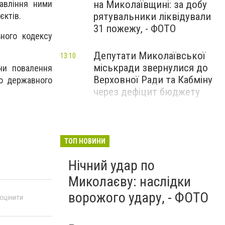
на Миколаївщині: за добу
авління ними
рятувальники ліквідували
єктів.
31 пожежу, - ФОТО
ного кодексу
Депутати Миколаївської
13:10
міськради звернулися до
чи повалення
Верховної Ради та Кабміну
бо державного
через дефіцит бюджету
ТОП НОВИНИ
Нічний удар по
Миколаєву: наслідки
ворожого удару, - ФОТО
 оцінити