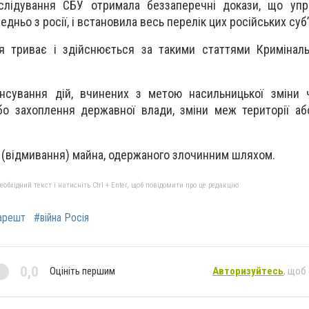
слідування СБУ отримала беззаперечні докази, що упр
ньо з росії, і встановила весь перелік цих російських суб’
я триває і здійснюється за такими статтями Криміналь
нсування дій, вчинених з метою насильницької зміни 
бо захоплення державної влади, зміни меж території а
ія (відмивання) майна, одержаного злочинним шляхом.
бхідний текст і натисніть Ctrl + Enter, щоб повідомити про це редакцію
 арешт
#війна Росія
0,0
Оцініть першим
Авторизуйтесь
, щоб