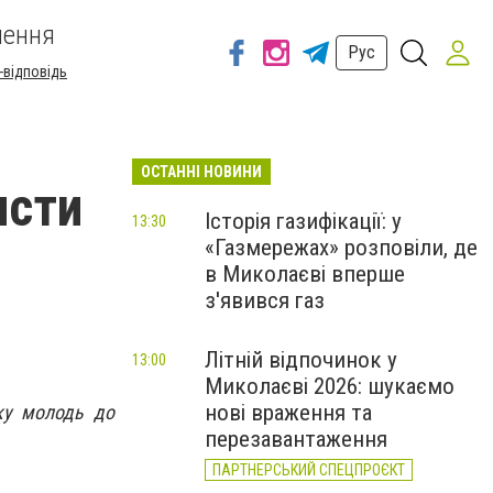
шення
Рус
-відповідь
ОСТАННІ НОВИНИ
исти
Історія газифікації: у
13:30
«Газмережах» розповіли, де
в Миколаєві вперше
з'явився газ
Літній відпочинок у
13:00
Миколаєві 2026: шукаємо
нові враження та
ку молодь до
перезавантаження
ПАРТНЕРСЬКИЙ СПЕЦПРОЄКТ