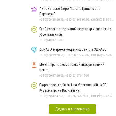
Адвокатське бюро "Тетяна Гриненко та
Партнери"
+380(50)418-60-39, +380(63)168-06-92, +380(50)418-60-39
FanDay.net – спортивний портал для справжніх
уболівальників
+380(44)247-13-80
ZDRAVO, мережа медичних центрів ЗДРАВО
+380(67)239-78-51, +380(98)677-48-87, +380(63)877-73-33
МАУП, Причорноморський інформаційний
центр
+380(50)637-60-09, +380(93)676-15-66
Бюро перекладів № 1 на Московській, ФОП
Куракіна Ірина Васильівна
+380(67)512-47-06, +380(66)645-74-00, +380(95)629-25-06, +380(93)383-31-61, +380(66)645-74-00
Додати підприємство