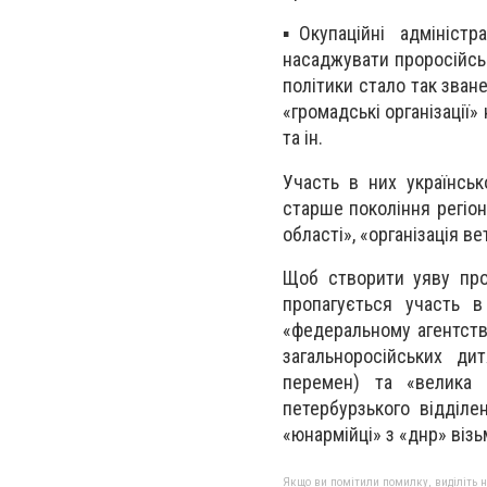
▪Окупаційні адміністр
насаджувати проросійськ
політики стало так зван
«громадські організації
та ін.
Участь в них українськ
старше покоління регіон
області», «організація в
Щоб створити уяву про
пропагується участь в
«федеральному агентств
загальноросійських ди
перемен) та «велика 
петербурзького відділе
«юнармійці» з «днр» візь
Якщо ви помітили помилку, виділіть нео