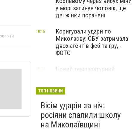
Коблевому через вибух міни
у морі загинув чоловік, ще
дві жінки поранені
Коригували удари по
10:15
 оцінити
Миколаєву: СБУ затримала
двох агентів фсб та гру, -
ФОТО
Новий температурний
09:30
рекорд: у Миколаєві
зафіксували спеку
ТОП НОВИНИ
Вісім ударів за ніч:
росіяни спалили школу
на Миколаївщині