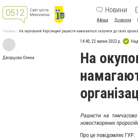
Новини
Афіша
Дозвілля
Головна
На окупованій Херсонщині рашисти намагаються залучити до своїх органі
14:40, 22 липня 2022 р.
Над
На окупо
Дворцова Олена
намагают
організа
Рашисти на тимчасово 
новостворених проросійс
Про це повідомляє ГУР.