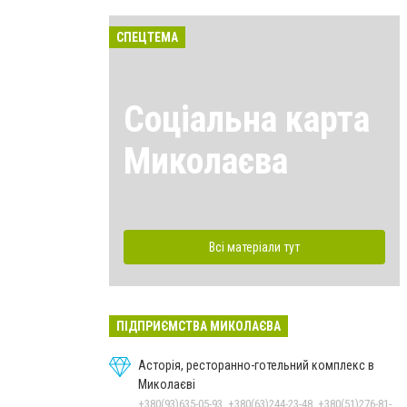
СПЕЦТЕМА
Соціальна карта
Миколаєва
Всі матеріали тут
ПІДПРИЄМСТВА МИКОЛАЄВА
Асторія, ресторанно-готельний комплекс в
Миколаєві
+380(93)635-05-93, +380(63)244-23-48, +380(51)276-81-65, +380(93)361-03-37, +380(95)172-60-42, +380(51)277-66-77, +380(68)916-39-76