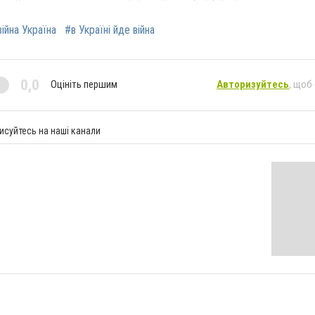
війна Україна
#в Україні йде війна
0,0
Оцініть першим
Авторизуйтесь
, щоб
исуйтесь на наші канали