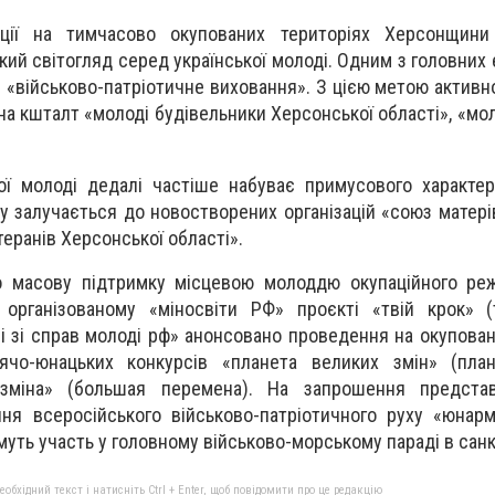
ації на тимчасово окупованих територіях Херсонщини
ий світогляд серед української молоді. Одним з головних 
е «військово-патріотичне виховання». З цією метою актив
» на кшталт «молоді будівельники Херсонської області», «м
ої молоді дедалі частіше набуває примусового характе
у залучається до новостворених організацій «союз матері
етеранів Херсонської області».
 масову підтримку місцевою молоддю окупаційного реж
 організованому «міносвіти РФ» проєкті «твій крок» (
і зі справ молоді рф» анонсовано проведення на окупован
тячо-юнацьких конкурсів «планета великих змін» (пла
зміна» (большая перемена). На запрошення представ
ння всеросійського військово-патріотичного руху «юнар
муть участь у головному військово-морському параді в санк
бхідний текст і натисніть Ctrl + Enter, щоб повідомити про це редакцію