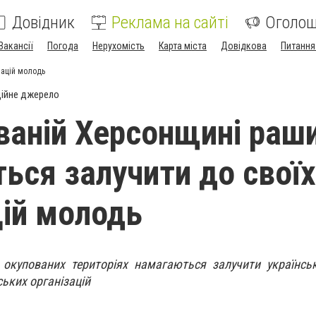
Довідник
Реклама на сайті
Оголо
Вакансії
Погода
Нерухомість
Карта міста
Довідкова
Питання
зацій молодь
ійне джерело
ваній Херсонщині раш
ься залучити до своїх
цій молодь
окупованих територіях намагаються залучити українсь
ьких організацій