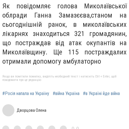
Як повідомляє голова Миколаївської
облради Ганна Замазєєва,станом на
сьогоднішній ранок, в миколаївських
лікарнях знаходиться 321 громадянин,
що постраждав від атак окупантів на
Миколаївщину. Ще 115 постраждалих
отримали допомогу амбулаторно
Якщо ви помітили помилку, виділіть необхідний текст і натисніть Ctrl + Enter, щоб
повідомити про це редакцію
#Росія напала на Україну
#війна Україна
#в Україні йде війна
Дворцова Олена