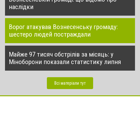
наслідки
Ворог атакував Вознесенську громаду:
шестеро людей постраждали
Майже 97 тисяч обстрілів за місяць: у
Міноборони показали статистику липня
Всі матеріали тут