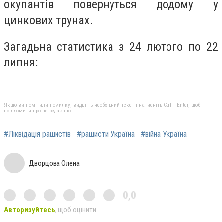
окупантів повернуться додому у
цинкових трунах.
Загадьна статистика з 24 лютого по 22
липня:
Якщо ви помітили помилку, виділіть необхідний текст і натисніть Ctrl + Enter, щоб
повідомити про це редакцію
#Ліквідація рашистів
#рашисти Україна
#війна Україна
Дворцова Олена
0,0
Авторизуйтесь
, щоб оцінити